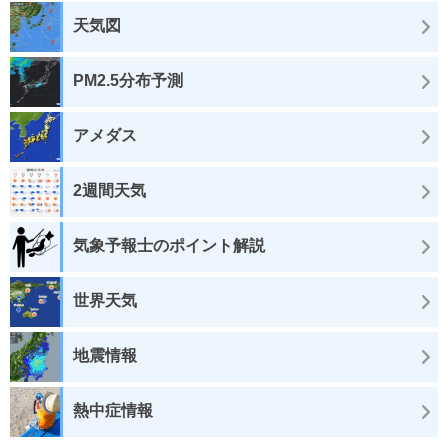
天気図
PM2.5分布予測
アメダス
2週間天気
気象予報士のポイント解説
世界天気
地震情報
熱中症情報