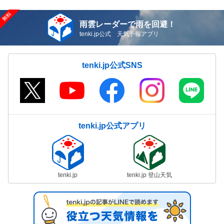
雨雲レーダーで雨を回避！
tenki.jp公式 天気予報アプリ
tenki.jp公式SNS
tenki.jp公式アプリ
tenki.jp
tenki.jp 登山天気