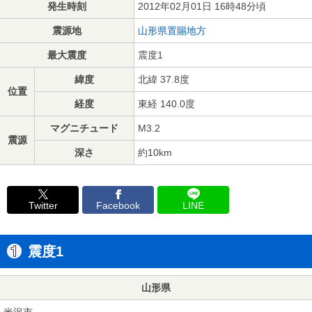
発生時刻
2012年02月01日 16時48分頃
震源地
山形県置賜地方
最大震度
震度1
緯度
北緯 37.8度
位置
経度
東経 140.0度
マグニチュード
M3.2
震源
深さ
約10km
Twitter
Facebook
LINE
震度1
山形県
米沢市