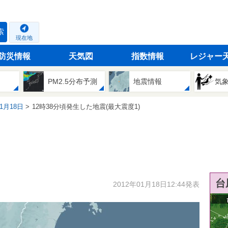
索
現在地
防災情報
天気図
指数情報
レジャー
PM2.5分布予測
地震情報
気
01月18日
12時38分頃発生した地震(最大震度1)
台
2012年01月18日12:44発表