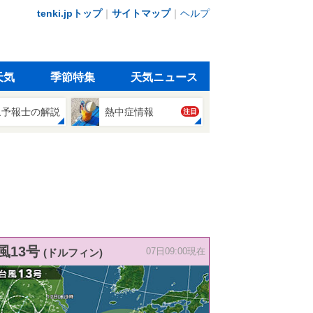
tenki.jpトップ
｜
サイトマップ
｜
ヘルプ
天気
季節特集
天気ニュース
象予報士の解説
熱中症情報
注目
風13号
(ドルフィン)
07日09:00現在