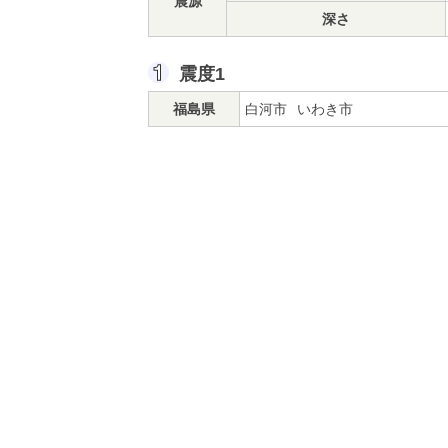
震源
深さ
震度1
福島県
白河市
いわき市