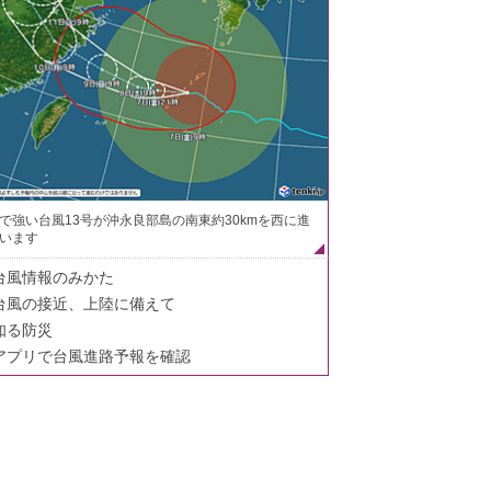
で強い台風13号が沖永良部島の南東約30kmを西に進
います
台風情報のみかた
台風の接近、上陸に備えて
知る防災
アプリで台風進路予報を確認