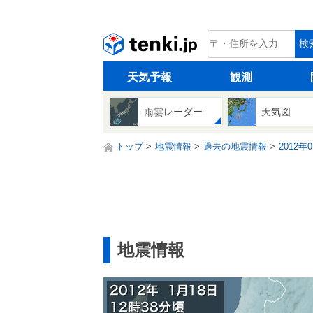
tenki.jp
検
天気予報
観測
雨雲レーダー
天気図
トップ
地震情報
過去の地震情報
2012年
地震情報