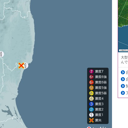
大型
んで