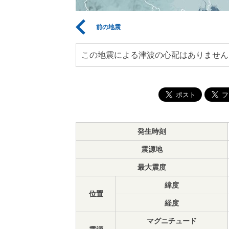
前の地震
この地震による津波の心配はありません
発生時刻
震源地
最大震度
緯度
位置
経度
マグニチュード