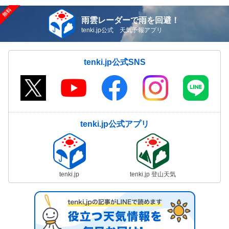
雨雲レーダーで雨を回避！
tenki.jp公式 天気予報アプリ
tenki.jp公式SNS
tenki.jp公式アプリ
tenki.jp
tenki.jp 登山天気