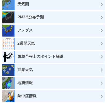
天気図
PM2.5分布予測
アメダス
2週間天気
気象予報士のポイント解説
世界天気
地震情報
熱中症情報