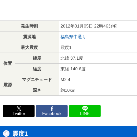
発生時刻
2012年01月05日 22時46分頃
震源地
福島県中通り
最大震度
震度1
緯度
北緯 37.1度
位置
経度
東経 140.6度
マグニチュード
M2.4
震源
深さ
約10km
Twitter
Facebook
LINE
震度1