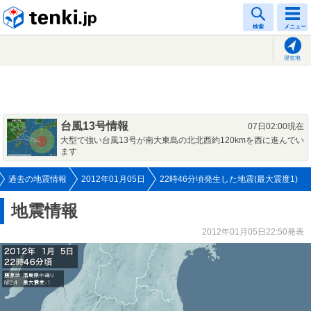
tenki.jp
検索
メニュー
現在地
台風13号情報
07日02:00現在
大型で強い台風13号が南大東島の北北西約120kmを西に進んでい
ます
過去の地震情報
2012年01月05日
22時46分頃発生した地震(最大震度1)
地震情報
2012年01月05日22:50発表