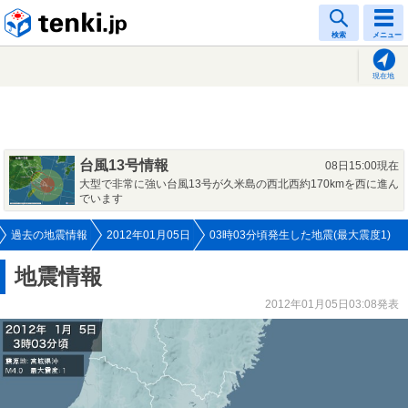
tenki.jp
検索
メニュー
現在地
台風13号情報
08日15:00現在
大型で非常に強い台風13号が久米島の西北西約170kmを西に進ん
でいます
過去の地震情報
2012年01月05日
03時03分頃発生した地震(最大震度1)
地震情報
2012年01月05日03:08発表