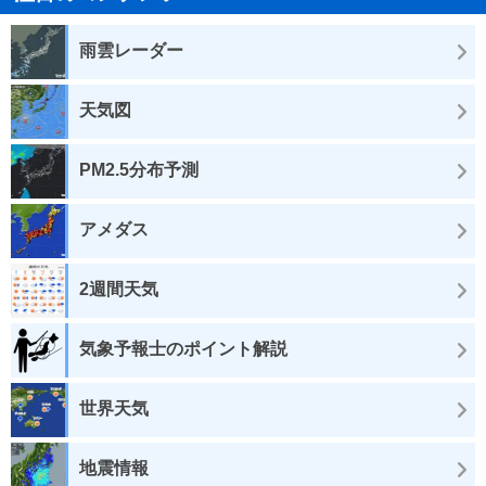
雨雲レーダー
天気図
PM2.5分布予測
アメダス
2週間天気
気象予報士のポイント解説
世界天気
地震情報