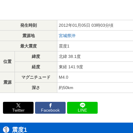
発生時刻
2012年01月05日 03時03分頃
震源地
宮城県沖
最大震度
震度1
緯度
北緯 38.1度
位置
経度
東経 141.9度
マグニチュード
M4.0
震源
深さ
約50km
Twitter
Facebook
LINE
震度1