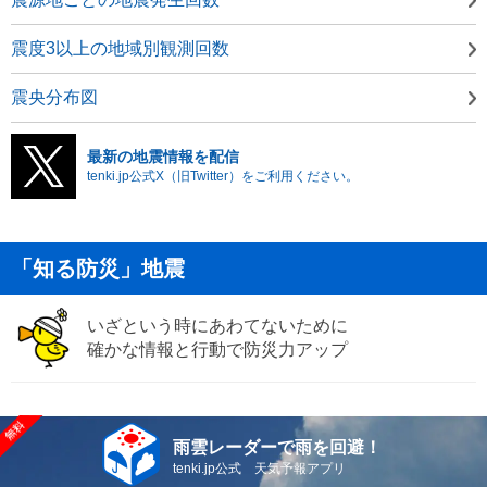
震度3以上の地域別観測回数
震央分布図
最新の地震情報を配信
tenki.jp公式X（旧Twitter）をご利用ください。
「知る防災」地震
いざという時にあわてないために
確かな情報と行動で防災力アップ
雨雲レーダーで雨を回避！
tenki.jp公式 天気予報アプリ