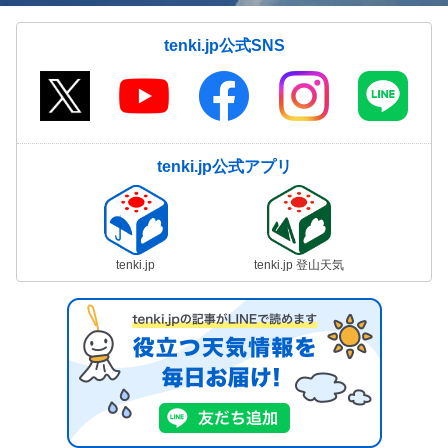
tenki.jp公式SNS
tenki.jp公式アプリ
tenki.jp
tenki.jp 登山天気