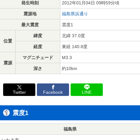
発生時刻
2012年01月04日 09時59分頃
震源地
福島県浜通り
最大震度
震度1
緯度
北緯 37.0度
位置
経度
東経 140.8度
マグニチュード
M3.3
震源
深さ
約10km
Twitter
Facebook
LINE
震度1
福島県
いわき市