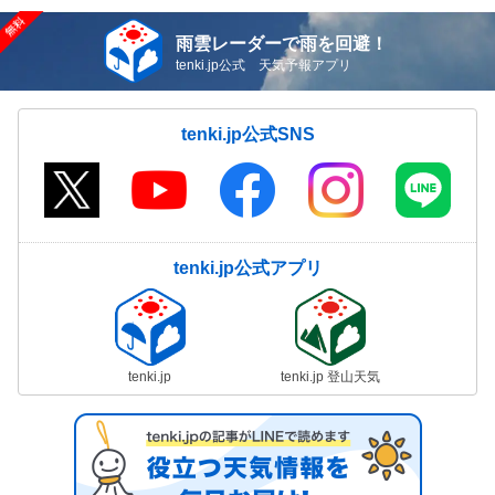
雨雲レーダーで雨を回避！
tenki.jp公式 天気予報アプリ
tenki.jp公式SNS
tenki.jp公式アプリ
tenki.jp
tenki.jp 登山天気