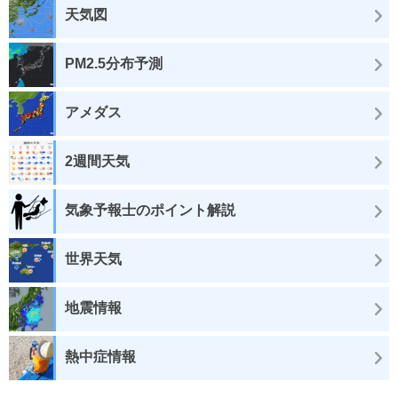
天気図
PM2.5分布予測
アメダス
2週間天気
気象予報士のポイント解説
世界天気
地震情報
熱中症情報