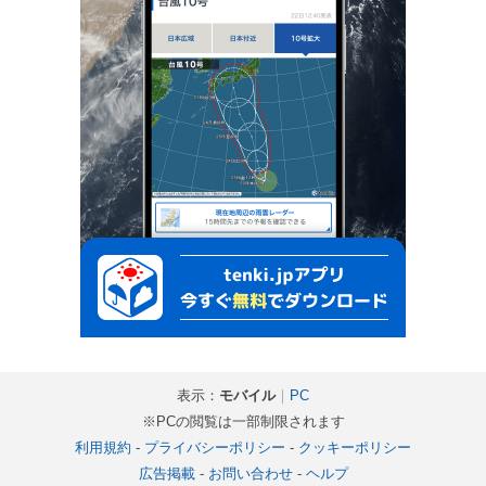
表示：
モバイル
｜
PC
※PCの閲覧は一部制限されます
利用規約
-
プライバシーポリシー
-
クッキーポリシー
広告掲載
-
お問い合わせ
-
ヘルプ