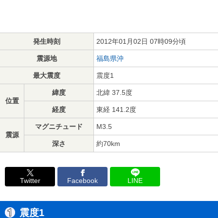
発生時刻
2012年01月02日 07時09分頃
震源地
福島県沖
最大震度
震度1
緯度
北緯 37.5度
位置
経度
東経 141.2度
マグニチュード
M3.5
震源
深さ
約70km
Twitter
Facebook
LINE
震度1