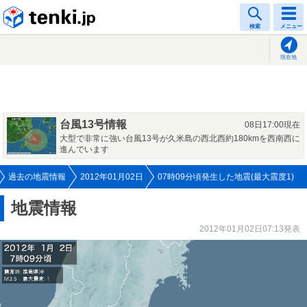
tenki.jp
検索
メニュー
現在地
台風13号情報
08日17:00現在
大型で非常に強い台風13号が久米島の西北西約180kmを西南西に
進んでいます
過去の地震情報
2012年01月02日
07時09分頃発生した地震(最大震度1)
地震情報
2012年01月02日07:13発表