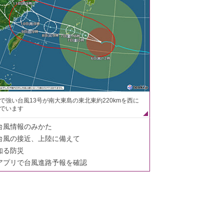
で強い台風13号が南大東島の東北東約220kmを西に
でいます
台風情報のみかた
台風の接近、上陸に備えて
知る防災
アプリで台風進路予報を確認