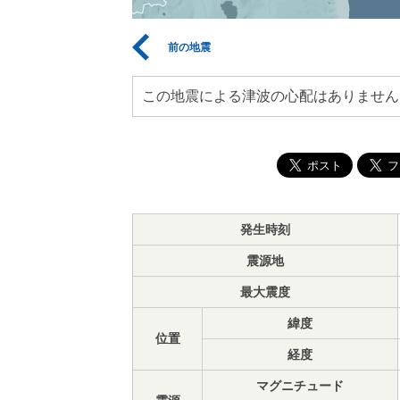
前の地震
この地震による津波の心配はありません
発生時刻
震源地
最大震度
緯度
位置
経度
マグニチュード