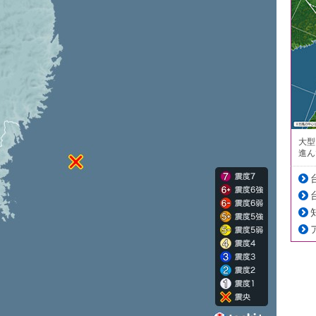
大型
進ん