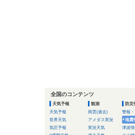
全国のコンテンツ
天気予報
観測
防災
天気予報
雨雲(過去)
警報・
世界天気
アメダス実況
地震
気圧予報
実況天気
津波情