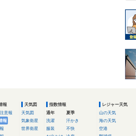
情報
天気図
指数情報
レジャー天気
注意報
天気図
通年
夏季
山の天気
情報
気象衛星
洗濯
汗かき
海の天気
報
世界衛星
服装
不快
空港