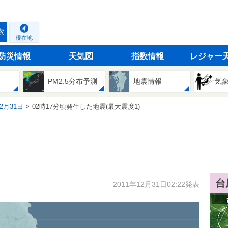
索
現在地
防災情報
天気図
指数情報
レジャー
PM2.5分布予測
地震情報
気
12月31日
02時17分頃発生した地震(最大震度1)
台
2011年12月31日02:22発表