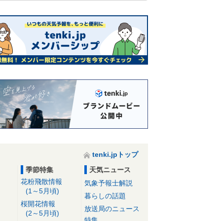
tenki.jpトップ
季節特集
天気ニュース
花粉飛散情報
気象予報士解説
(1～5月頃)
暮らしの話題
桜開花情報
放送局のニュース
(2～5月頃)
特集