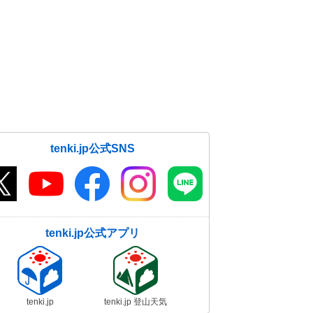
tenki.jp公式SNS
tenki.jp公式アプリ
tenki.jp
tenki.jp 登山天気