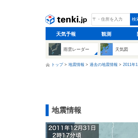
tenki.jp
検
天気予報
観測
雨雲レーダー
天気図
トップ
地震情報
過去の地震情報
2011年
地震情報