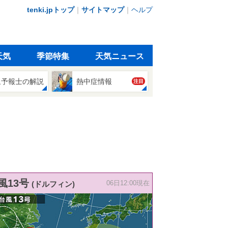
tenki.jpトップ
｜
サイトマップ
｜
ヘルプ
天気
季節特集
天気ニュース
象予報士の解説
熱中症情報
注目
風13号
(ドルフィン)
06日12:00現在