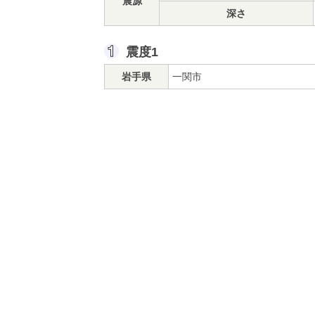
震源
深さ
震度1
岩手県
一関市