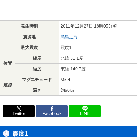
発生時刻
2011年12月27日 18時05分頃
震源地
鳥島近海
最大震度
震度1
緯度
北緯 31.1度
位置
経度
東経 140.7度
マグニチュード
M5.4
震源
深さ
約50km
Twitter
Facebook
LINE
震度1