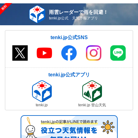
雨雲レーダーで雨を回避！
tenki.jp公式 天気予報アプリ
tenki.jp公式SNS
tenki.jp公式アプリ
tenki.jp
tenki.jp 登山天気