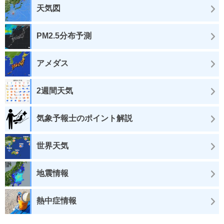
天気図
PM2.5分布予測
アメダス
2週間天気
気象予報士のポイント解説
世界天気
地震情報
熱中症情報