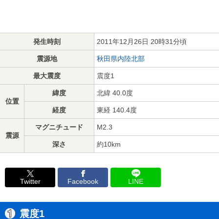
発生時刻
2011年12月26日 20時31分頃
震源地
秋田県内陸北部
最大震度
震度1
緯度
北緯 40.0度
位置
経度
東経 140.4度
マグニチュード
M2.3
震源
深さ
約10km
Twitter
Facebook
LINE
震度1