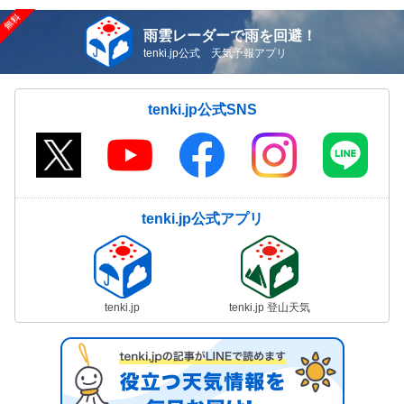
雨雲レーダーで雨を回避！
tenki.jp公式 天気予報アプリ
tenki.jp公式SNS
tenki.jp公式アプリ
tenki.jp
tenki.jp 登山天気