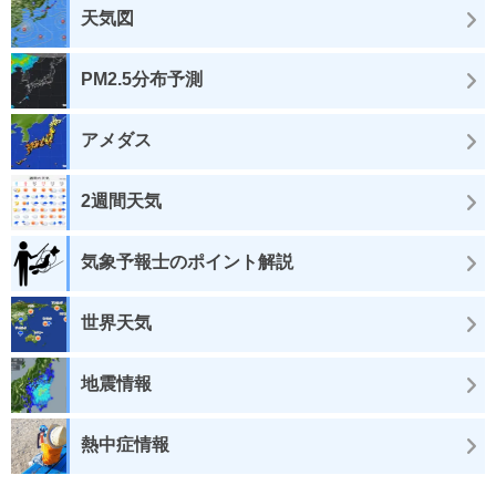
天気図
PM2.5分布予測
アメダス
2週間天気
気象予報士のポイント解説
世界天気
地震情報
熱中症情報