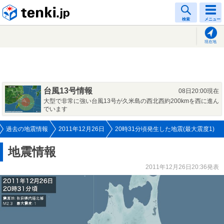
tenki.jp
検索
メニュー
現在地
台風13号情報
08日20:00現在
大型で非常に強い台風13号が久米島の西北西約200kmを西に進ん
でいます
過去の地震情報
2011年12月26日
20時31分頃発生した地震(最大震度1)
地震情報
2011年12月26日20:36発表