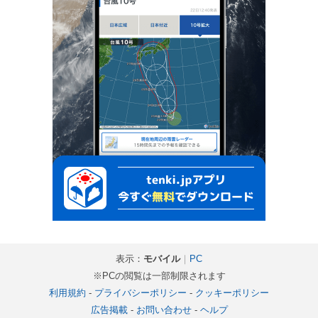
表示：
モバイル
｜
PC
※PCの閲覧は一部制限されます
利用規約
-
プライバシーポリシー
-
クッキーポリシー
広告掲載
-
お問い合わせ
-
ヘルプ