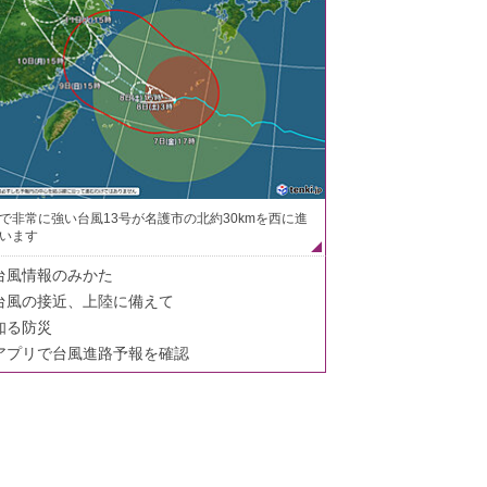
で非常に強い台風13号が名護市の北約30kmを西に進
います
台風情報のみかた
台風の接近、上陸に備えて
知る防災
アプリで台風進路予報を確認