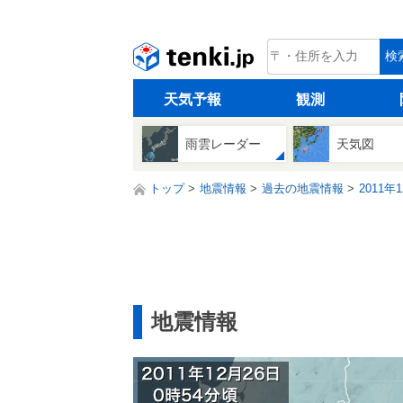
tenki.jp
検
天気予報
観測
雨雲レーダー
天気図
トップ
地震情報
過去の地震情報
2011年
地震情報