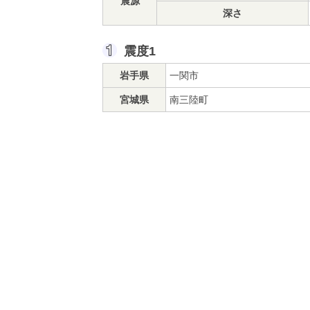
震源
深さ
震度1
岩手県
一関市
宮城県
南三陸町