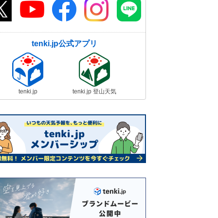
tenki.jp公式アプリ
tenki.jp
tenki.jp 登山天気