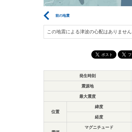
前の地震
この地震による津波の心配はありません
発生時刻
震源地
最大震度
緯度
位置
経度
マグニチュード