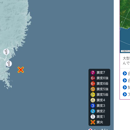
大型
んで