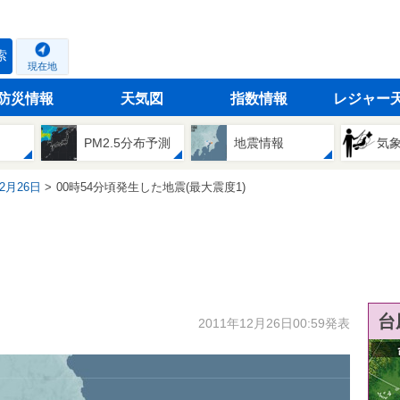
索
現在地
防災情報
天気図
指数情報
レジャー
PM2.5分布予測
地震情報
気
12月26日
00時54分頃発生した地震(最大震度1)
台
2011年12月26日00:59発表