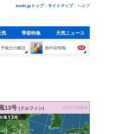
tenki.jpトップ
｜
サイトマップ
｜
ヘルプ
天気
季節特集
天気ニュース
象予報士の解説
熱中症情報
注目
風13号
(ドルフィン)
07日17:00現在