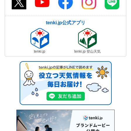
tenki.jp公式アプリ
tenki.jp
tenki.jp 登山天気