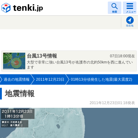
tenki.jp
検索
メニュー
現在地
台風13号情報
07日18:00現在
大型で非常に強い台風13号が名護市の北約50kmを西に進んでい
ます
過去の地震情報
2011年12月23日
01時13分頃発生した地震(最大震度2)
地震情報
2011年12月23日01:18発表