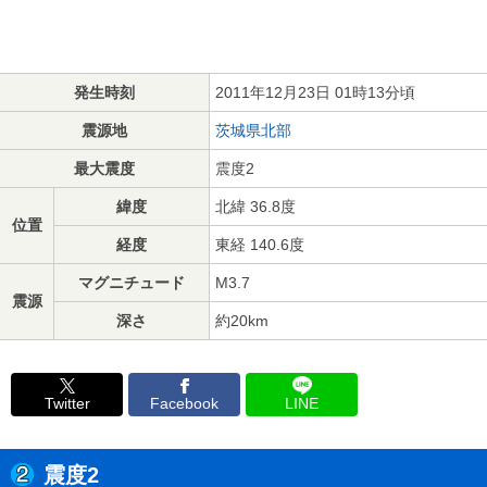
発生時刻
2011年12月23日 01時13分頃
震源地
茨城県北部
最大震度
震度2
緯度
北緯 36.8度
位置
経度
東経 140.6度
マグニチュード
M3.7
震源
深さ
約20km
Twitter
Facebook
LINE
震度2