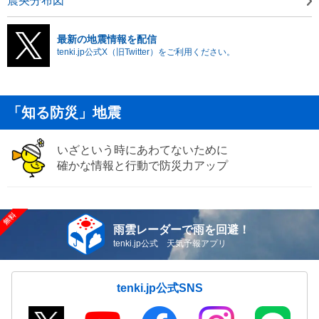
震央分布図
最新の地震情報を配信
tenki.jp公式X（旧Twitter）をご利用ください。
「知る防災」地震
いざという時にあわてないために
確かな情報と行動で防災力アップ
雨雲レーダーで雨を回避！
tenki.jp公式 天気予報アプリ
tenki.jp公式SNS