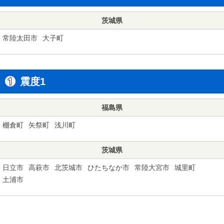
茨城県
常陸太田市
大子町
震度1
福島県
棚倉町
矢祭町
浅川町
茨城県
日立市
高萩市
北茨城市
ひたちなか市
常陸大宮市
城里町
土浦市