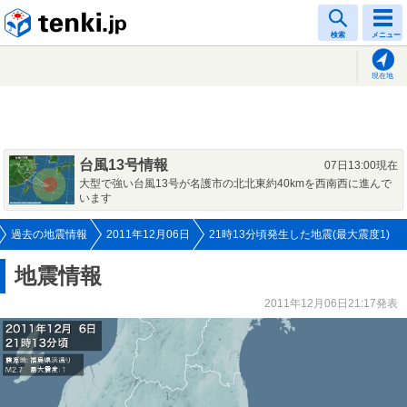
tenki.jp
検索
メニュー
現在地
台風13号情報
07日13:00現在
大型で強い台風13号が名護市の北北東約40kmを西南西に進んで
います
過去の地震情報
2011年12月06日
21時13分頃発生した地震(最大震度1)
地震情報
2011年12月06日21:17発表