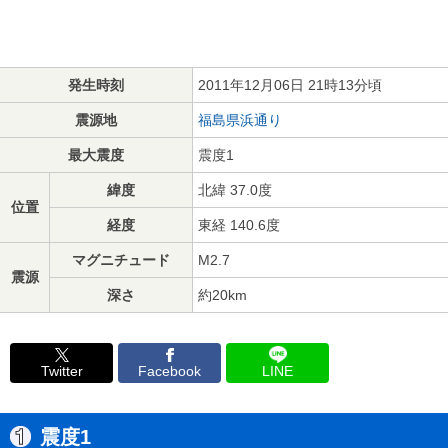
発生時刻
2011年12月06日 21時13分頃
震源地
福島県浜通り
最大震度
震度1
緯度
北緯 37.0度
位置
経度
東経 140.6度
マグニチュード
M2.7
震源
深さ
約20km
Twitter
Facebook
LINE
震度1