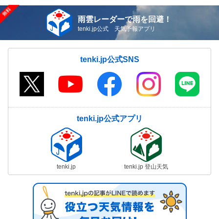
雨雲レーダーで雨を回避！
tenki.jp公式 天気予報アプリ
tenki.jp公式SNS
tenki.jp公式アプリ
tenki.jp
tenki.jp 登山天気