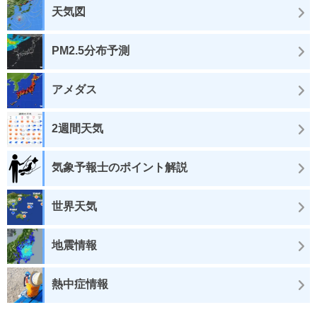
天気図
PM2.5分布予測
アメダス
2週間天気
気象予報士のポイント解説
世界天気
地震情報
熱中症情報