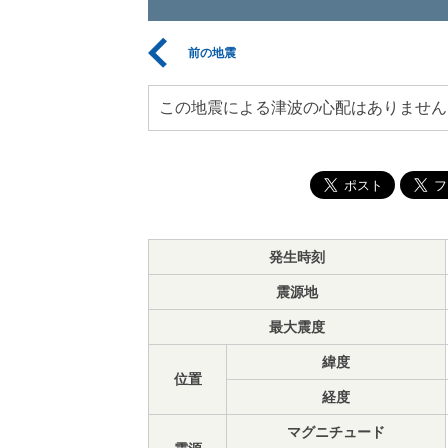
前の地震
この地震による津波の心配はありません
発生時刻
震源地
最大震度
緯度
位置
経度
マグニチュード