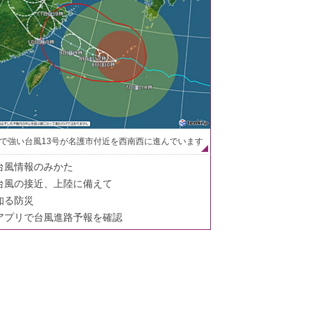
で強い台風13号が名護市付近を西南西に進んでいます
台風情報のみかた
台風の接近、上陸に備えて
知る防災
アプリで台風進路予報を確認