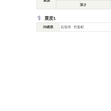
震源
深さ
震度1
沖縄県
石垣市
竹富町