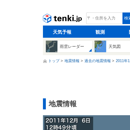
tenki.jp
検
天気予報
観測
雨雲レーダー
天気図
トップ
地震情報
過去の地震情報
2011年
地震情報