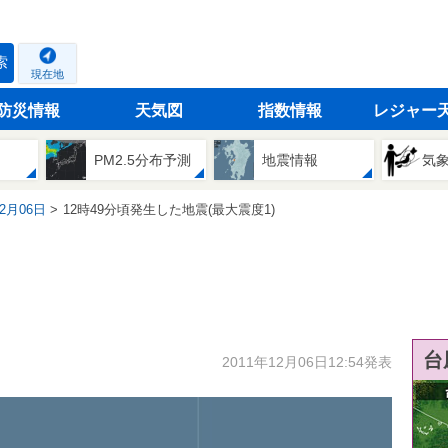
索
現在地
防災情報
天気図
指数情報
レジャー
PM2.5分布予測
地震情報
気
12月06日
12時49分頃発生した地震(最大震度1)
台
2011年12月06日12:54発表