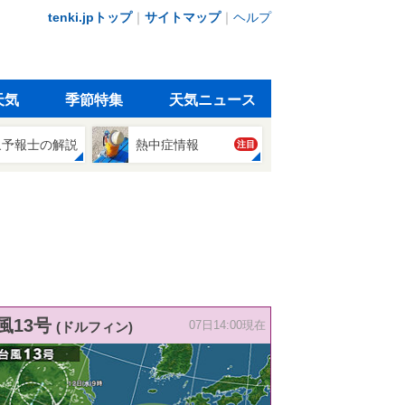
tenki.jpトップ
｜
サイトマップ
｜
ヘルプ
天気
季節特集
天気ニュース
象予報士の解説
熱中症情報
注目
風13号
(ドルフィン)
07日14:00現在