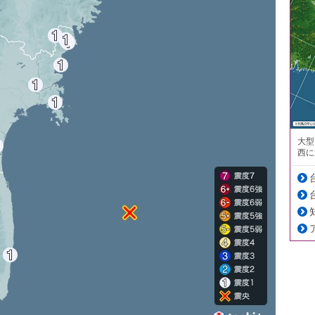
大型
西に