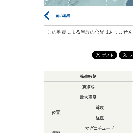
前の地震
この地震による津波の心配はありません
発生時刻
震源地
最大震度
緯度
位置
経度
マグニチュード