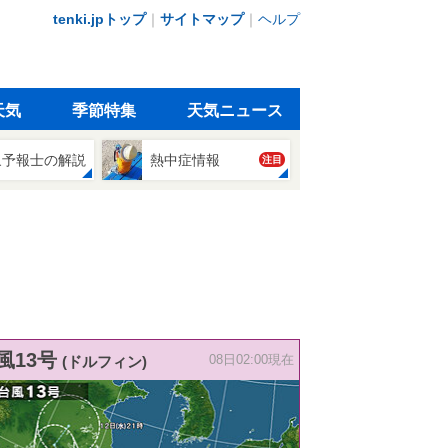
tenki.jpトップ
｜
サイトマップ
｜
ヘルプ
天気
季節特集
天気ニュース
象予報士の解説
熱中症情報
注目
風13号
(ドルフィン)
08日02:00現在