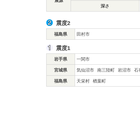
震源
深さ
震度2
福島県
田村市
震度1
岩手県
一関市
宮城県
気仙沼市
南三陸町
岩沼市
石
福島県
天栄村
楢葉町