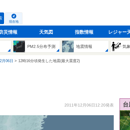
索
現在地
防災情報
天気図
指数情報
レジャー
PM2.5分布予測
地震情報
気
12月06日
12時16分頃発生した地震(最大震度2)
台
2011年12月06日12:20発表