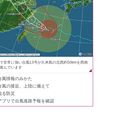
で非常に強い台風13号が久米島の北西約50kmを西南
進んでいます
台風情報のみかた
台風の接近、上陸に備えて
知る防災
アプリで台風進路予報を確認