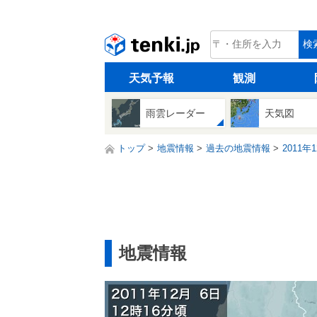
tenki.jp
検
天気予報
観測
雨雲レーダー
天気図
トップ
地震情報
過去の地震情報
2011年
地震情報