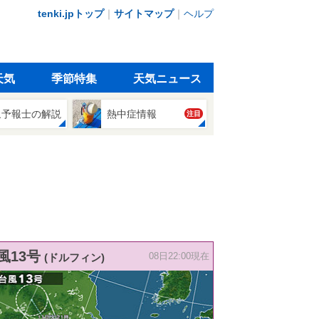
tenki.jpトップ
｜
サイトマップ
｜
ヘルプ
天気
季節特集
天気ニュース
象予報士の解説
熱中症情報
注目
風13号
(ドルフィン)
08日22:00現在