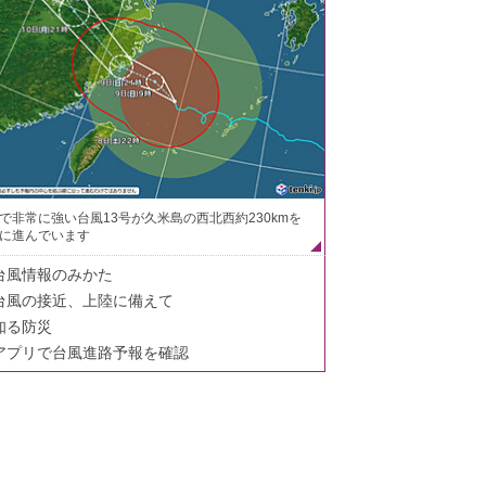
で非常に強い台風13号が久米島の西北西約230kmを
に進んでいます
台風情報のみかた
台風の接近、上陸に備えて
知る防災
アプリで台風進路予報を確認