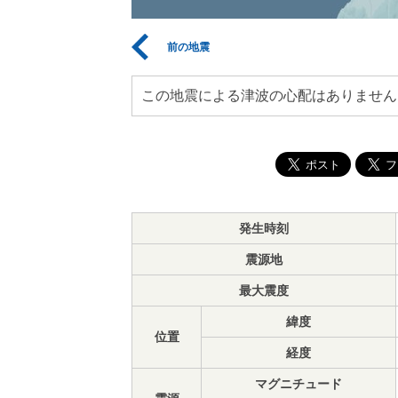
前の地震
この地震による津波の心配はありません
発生時刻
震源地
最大震度
緯度
位置
経度
マグニチュード