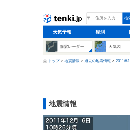
tenki.jp
検
天気予報
観測
雨雲レーダー
天気図
トップ
地震情報
過去の地震情報
2011年
地震情報