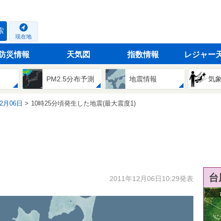
索
現在地
防災情報
天気図
指数情報
レジャー
PM2.5分布予測
地震情報
気
12月06日
10時25分頃発生した地震(最大震度1)
台
2011年12月06日10:29発表