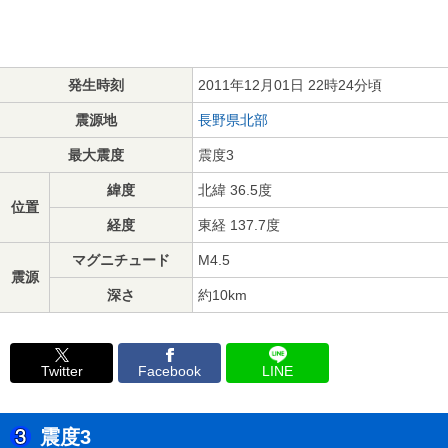
発生時刻
2011年12月01日 22時24分頃
震源地
長野県北部
最大震度
震度3
緯度
北緯 36.5度
位置
経度
東経 137.7度
マグニチュード
M4.5
震源
深さ
約10km
Twitter
Facebook
LINE
震度3