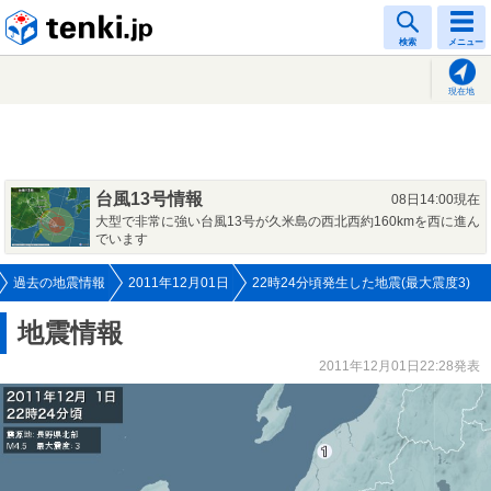
tenki.jp
検索
メニュー
現在地
台風13号情報
08日14:00現在
大型で非常に強い台風13号が久米島の西北西約160kmを西に進ん
でいます
過去の地震情報
2011年12月01日
22時24分頃発生した地震(最大震度3)
地震情報
2011年12月01日22:28発表