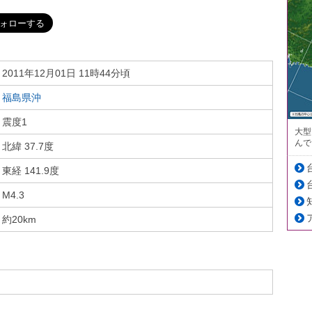
2011年12月01日 11時44分頃
福島県沖
震度1
大型
んで
北緯 37.7度
東経 141.9度
M4.3
約20km