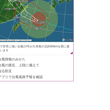
で非常に強い台風13号が久米島の北約90kmを西に進
います
台風情報のみかた
台風の接近、上陸に備えて
知る防災
アプリで台風進路予報を確認