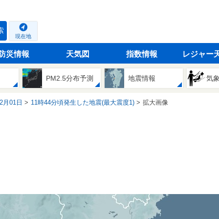
索
現在地
防災情報
天気図
指数情報
レジャー
PM2.5分布予測
地震情報
気
12月01日
11時44分頃発生した地震(最大震度1)
拡大画像