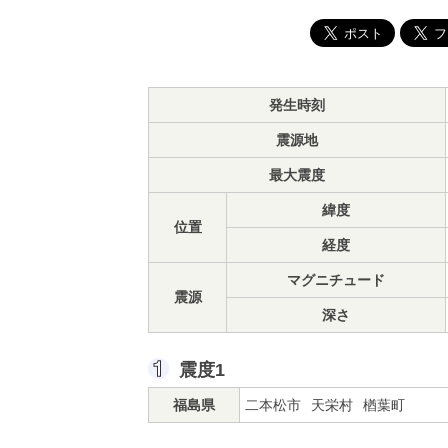
発生時刻
震源地
最大震度
緯度
位置
経度
マグニチュード
震源
深さ
震度1
福島県
二本松市
天栄村
楢葉町