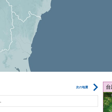
台
次の地震
。