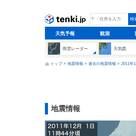
tenki.jp
検
天気予報
観測
雨雲レーダー
天気図
トップ
地震情報
過去の地震情報
2011年
地震情報