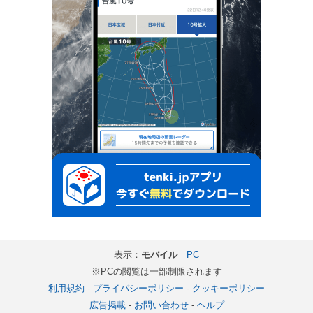
表示：
モバイル
｜
PC
※PCの閲覧は一部制限されます
利用規約
-
プライバシーポリシー
-
クッキーポリシー
広告掲載
-
お問い合わせ
-
ヘルプ