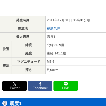
発生時刻
2011年12月01日 05時01分頃
震源地
福島県沖
最大震度
震度1
緯度
北緯 36.9度
位置
経度
東経 141.1度
マグニチュード
M3.6
震源
深さ
約50km
Twitter
Facebook
LINE
震度1