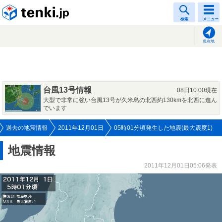
tenki.jp
検索
メニュー
現在地
台風13号情報
08日10:00現在
大型で非常に強い台風13号が久米島の北西約130kmを北西に進ん
でいます
過去の地震情報
2011年12月01日
05時01分頃発生した地震(最大震度1)
地震情報
2011年12月01日05:06発表