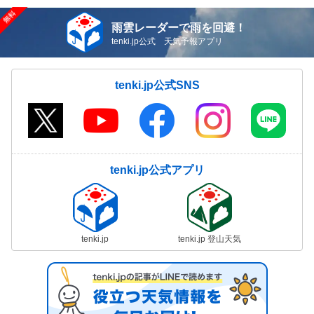
雨雲レーダーで雨を回避！
tenki.jp公式 天気予報アプリ
tenki.jp公式SNS
tenki.jp公式アプリ
tenki.jp
tenki.jp 登山天気