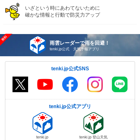
いざという時にあわてないために
確かな情報と行動で防災力アップ
雨雲レーダーで雨を回避！
tenki.jp公式 天気予報アプリ
tenki.jp公式SNS
tenki.jp公式アプリ
tenki.jp
tenki.jp 登山天気