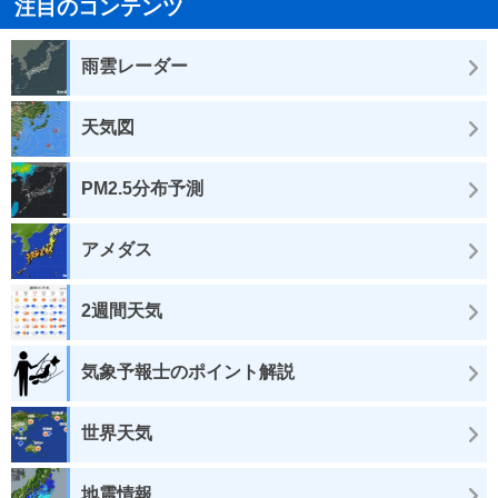
注目のコンテンツ
雨雲レーダー
天気図
PM2.5分布予測
アメダス
2週間天気
気象予報士のポイント解説
世界天気
地震情報