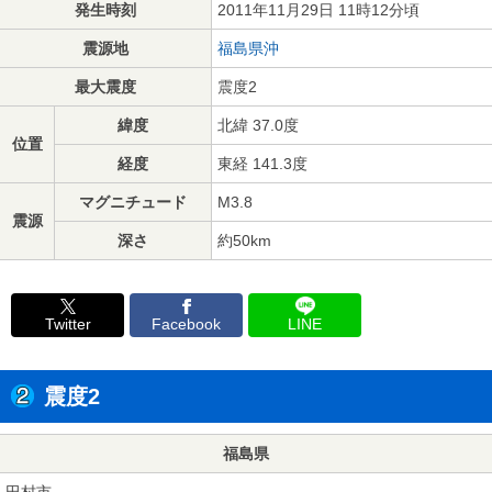
発生時刻
2011年11月29日 11時12分頃
震源地
福島県沖
最大震度
震度2
緯度
北緯 37.0度
位置
経度
東経 141.3度
マグニチュード
M3.8
震源
深さ
約50km
Twitter
Facebook
LINE
震度2
福島県
田村市