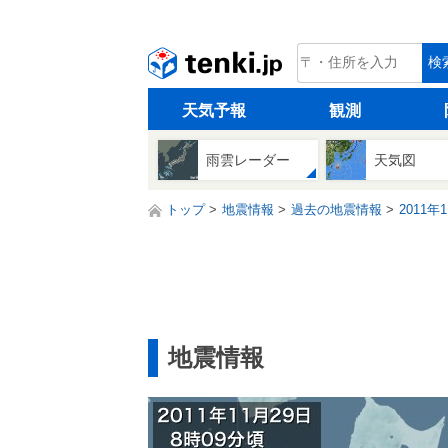
tenki.jp
検
天気予報
観測
雨雲レーダー
天気図
トップ
地震情報
過去の地震情報
2011年
地震情報