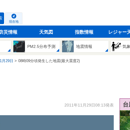
索
現在地
防災情報
天気図
指数情報
レジャー
PM2.5分布予測
地震情報
気
11月29日
08時09分頃発生した地震(最大震度2)
台
2011年11月29日08:13発表