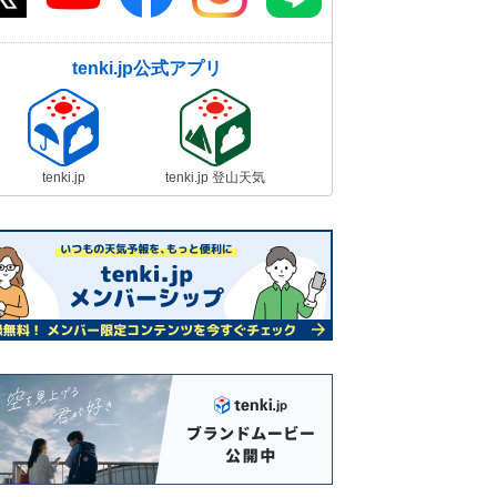
tenki.jp公式アプリ
tenki.jp
tenki.jp 登山天気