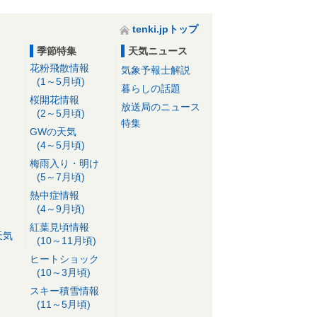
tenki.jpトップ
季節特集
天気ニュース
花粉飛散情報
気象予報士解説
(1～5月頃)
暮らしの話題
桜開花情報
放送局のニュース
(2～5月頃)
特集
GWの天気
(4～5月頃)
梅雨入り・明け
(5～7月頃)
熱中症情報
(4～9月頃)
紅葉見頃情報
天気
(10～11月頃)
ヒートショック
(10～3月頃)
スキー積雪情報
(11～5月頃)