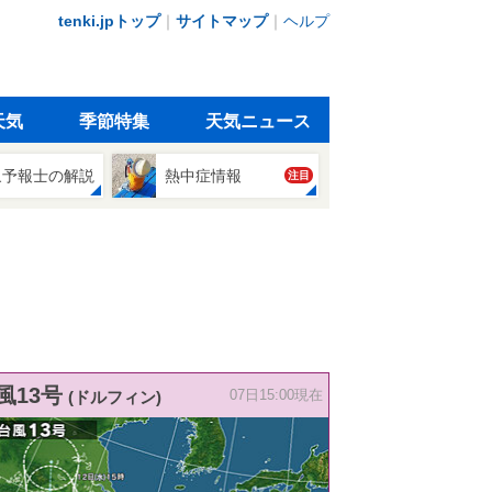
tenki.jpトップ
｜
サイトマップ
｜
ヘルプ
天気
季節特集
天気ニュース
象予報士の解説
熱中症情報
注目
風13号
(ドルフィン)
07日15:00現在