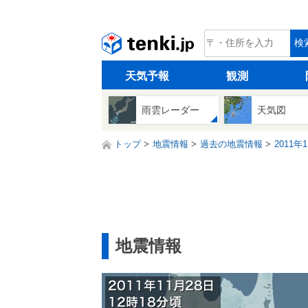
tenki.jp
検
天気予報
観測
雨雲レーダー
天気図
トップ
地震情報
過去の地震情報
2011年
地震情報