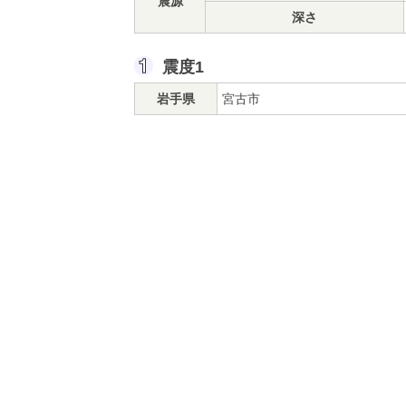
震源
深さ
震度1
岩手県
宮古市