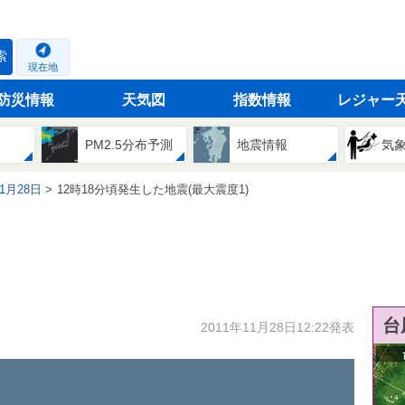
索
現在地
防災情報
天気図
指数情報
レジャー
PM2.5分布予測
地震情報
気
11月28日
12時18分頃発生した地震(最大震度1)
台
2011年11月28日12:22発表