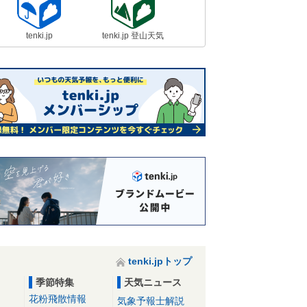
tenki.jp
tenki.jp 登山天気
tenki.jpトップ
季節特集
天気ニュース
花粉飛散情報
気象予報士解説