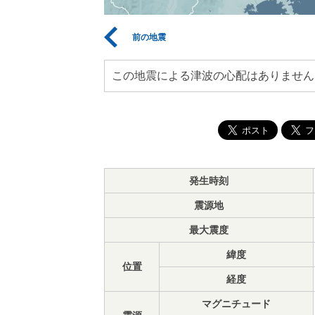
前の地震
この地震による津波の心配はありません
発生時刻
震源地
最大震度
緯度
位置
経度
マグニチュード