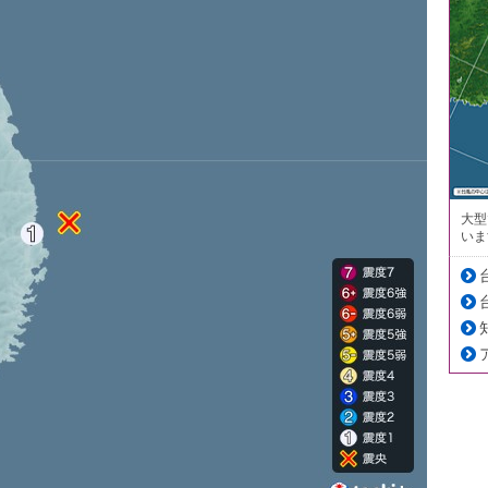
大型
いま