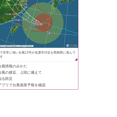
で非常に強い台風13号が名護市付近を西南西に進んで
す
台風情報のみかた
台風の接近、上陸に備えて
知る防災
アプリで台風進路予報を確認