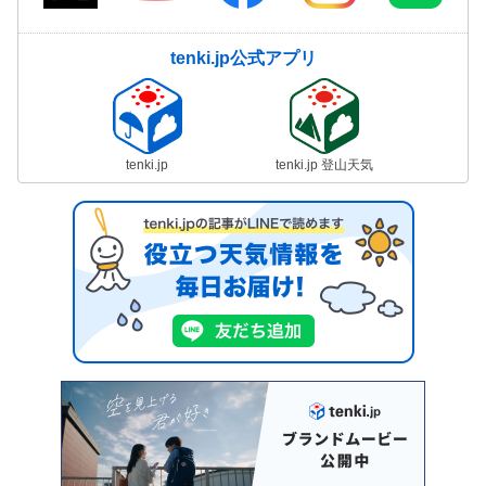
tenki.jp公式アプリ
tenki.jp
tenki.jp 登山天気