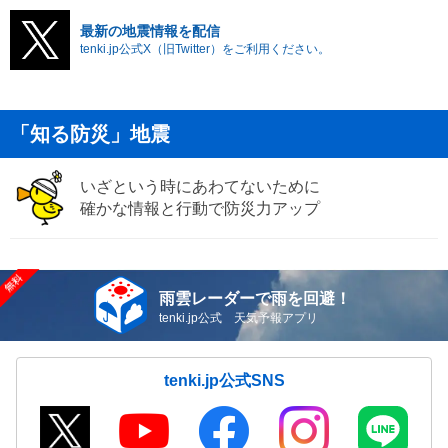
最新の地震情報を配信
tenki.jp公式X（旧Twitter）をご利用ください。
「知る防災」地震
いざという時にあわてないために
確かな情報と行動で防災力アップ
雨雲レーダーで雨を回避！
tenki.jp公式 天気予報アプリ
tenki.jp公式SNS