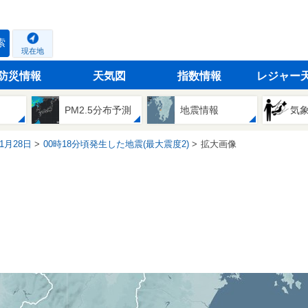
索
現在地
防災情報
天気図
指数情報
レジャー
PM2.5分布予測
地震情報
気
11月28日
00時18分頃発生した地震(最大震度2)
拡大画像