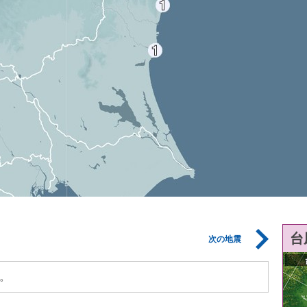
台
次の地震
。