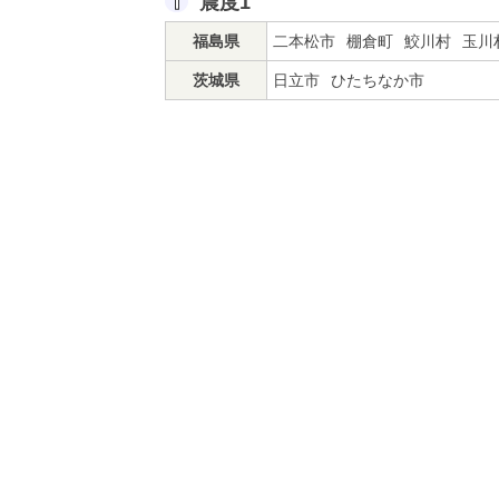
震度1
福島県
二本松市
棚倉町
鮫川村
玉川
茨城県
日立市
ひたちなか市