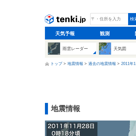
tenki.jp
検
天気予報
観測
雨雲レーダー
天気図
トップ
地震情報
過去の地震情報
2011年
地震情報