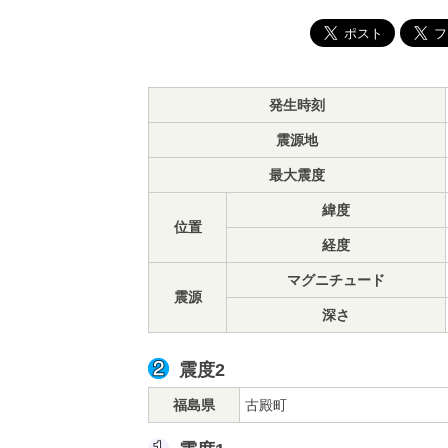
発生時刻
震源地
最大震度
緯度
位置
経度
マグニチュード
震源
深さ
震度2
福島県
古殿町