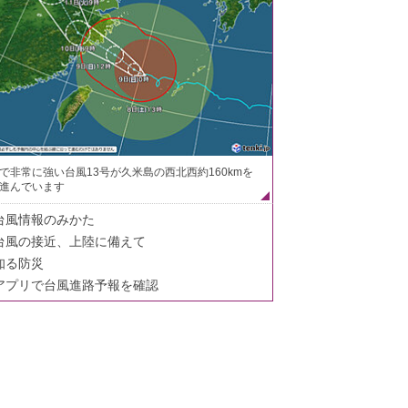
で非常に強い台風13号が久米島の西北西約160kmを
進んでいます
台風情報のみかた
台風の接近、上陸に備えて
知る防災
アプリで台風進路予報を確認