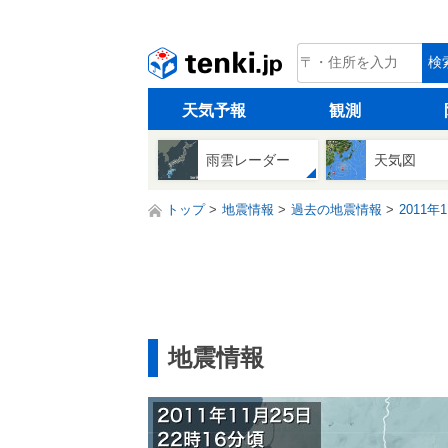
tenki.jp
検
天気予報
観測
雨雲レーダー
天気図
トップ
地震情報
過去の地震情報
2011年
地震情報