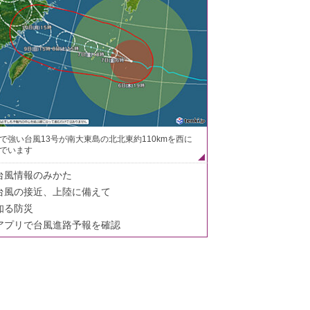
で強い台風13号が南大東島の北北東約110kmを西に
でいます
台風情報のみかた
台風の接近、上陸に備えて
知る防災
アプリで台風進路予報を確認