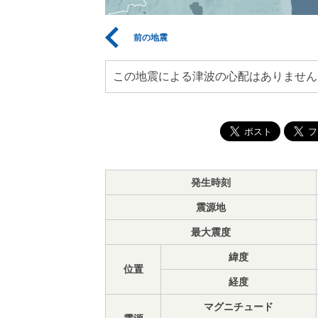
前の地震
この地震による津波の心配はありません
発生時刻
震源地
最大震度
緯度
位置
経度
マグニチュード