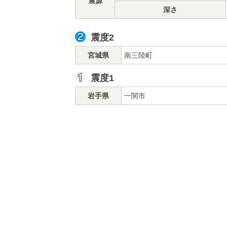
震源
深さ
震度2
宮城県
南三陸町
震度1
岩手県
一関市