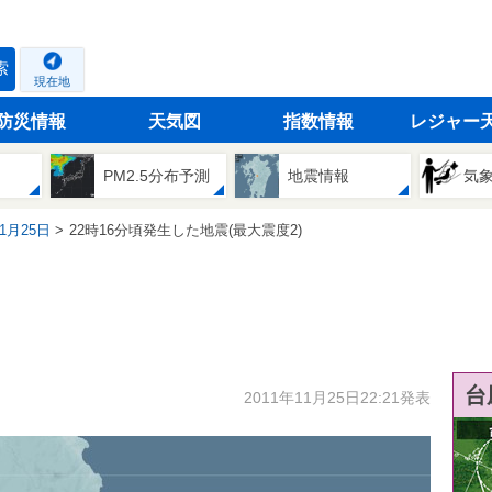
索
現在地
防災情報
天気図
指数情報
レジャー
PM2.5分布予測
地震情報
気
11月25日
22時16分頃発生した地震(最大震度2)
台
2011年11月25日22:21発表