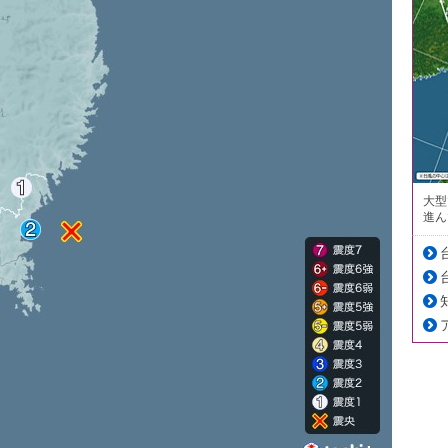
大型
進ん