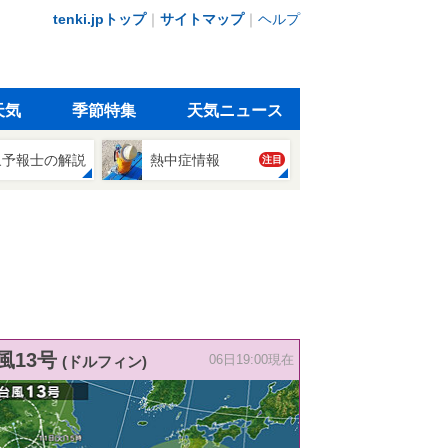
tenki.jpトップ
｜
サイトマップ
｜
ヘルプ
天気
季節特集
天気ニュース
象予報士の解説
熱中症情報
注目
風13号
(ドルフィン)
06日19:00現在