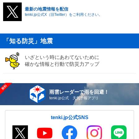
最新の地震情報を配信
tenki.jp公式X（旧Twitter）をご利用ください。
「知る防災」地震
いざという時にあわてないために
確かな情報と行動で防災力アップ
雨雲レーダーで雨を回避！
tenki.jp公式 天気予報アプリ
tenki.jp公式SNS