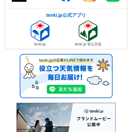
tenki.jp公式アプリ
tenki.jp
tenki.jp 登山天気