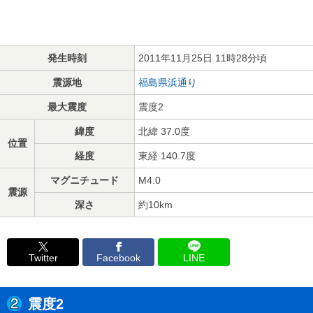
発生時刻
2011年11月25日 11時28分頃
震源地
福島県浜通り
最大震度
震度2
緯度
北緯 37.0度
位置
経度
東経 140.7度
マグニチュード
M4.0
震源
深さ
約10km
Twitter
Facebook
LINE
震度2