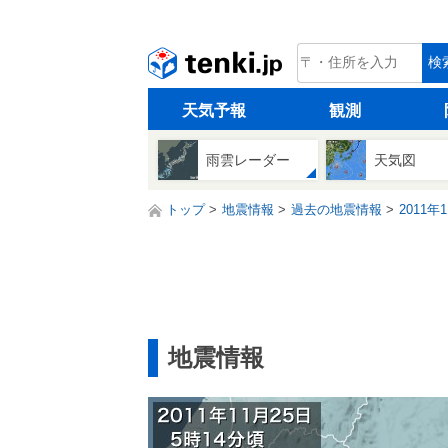
tenki.jp
検
天気予報
観測
雨雲レーダー
天気図
トップ
地震情報
過去の地震情報
2011年
地震情報