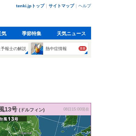
tenki.jpトップ
｜
サイトマップ
｜
ヘルプ
天気
季節特集
天気ニュース
象予報士の解説
熱中症情報
注目
風13号
(ドルフィン)
08日15:00現在