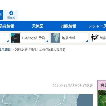
索
現在地
防災情報
天気図
指数情報
レジャー
PM2.5分布予測
地震情報
気
11月25日
05時14分頃発生した地震(最大震度3)
台
2011年11月25日05:17発表