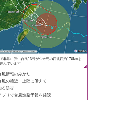
で非常に強い台風13号が久米島の西北西約170kmを
進んでいます
台風情報のみかた
台風の接近、上陸に備えて
知る防災
アプリで台風進路予報を確認