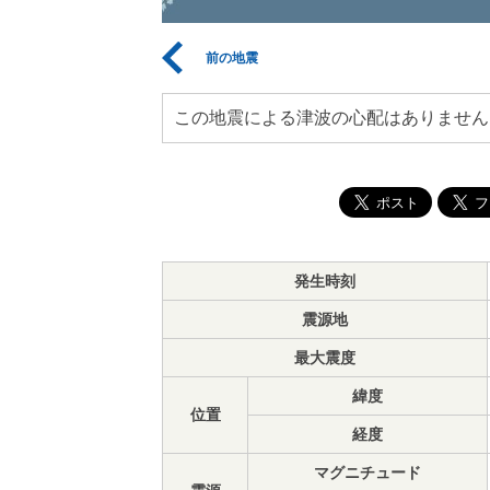
前の地震
この地震による津波の心配はありません
発生時刻
震源地
最大震度
緯度
位置
経度
マグニチュード