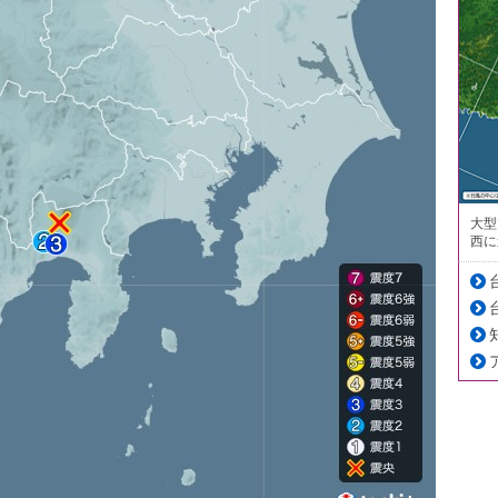
大型
西に