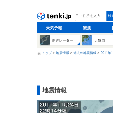
tenki.jp
検
天気予報
観測
雨雲レーダー
天気図
トップ
地震情報
過去の地震情報
2011年
地震情報