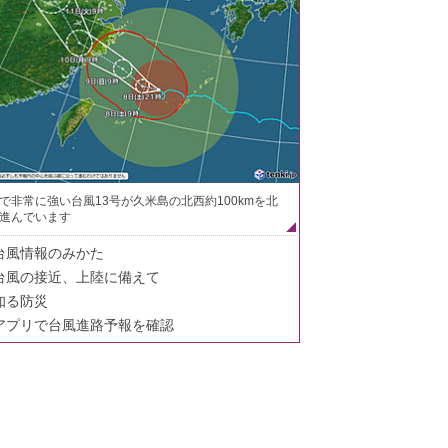
で非常に強い台風13号が久米島の北西約100kmを北
進んでいます
台風情報のみかた
台風の接近、上陸に備えて
知る防災
アプリで台風進路予報を確認