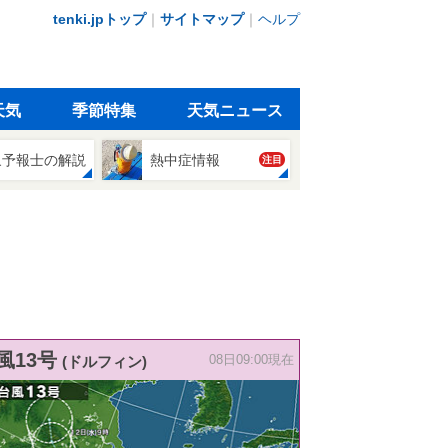
tenki.jpトップ
｜
サイトマップ
｜
ヘルプ
天気
季節特集
天気ニュース
象予報士の解説
熱中症情報
注目
風13号
(ドルフィン)
08日09:00現在