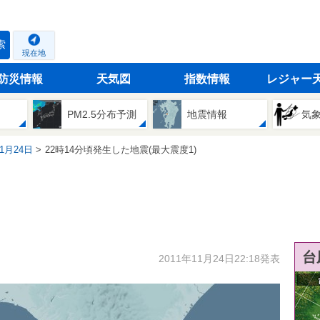
索
現在地
防災情報
天気図
指数情報
レジャー
PM2.5分布予測
地震情報
気
11月24日
22時14分頃発生した地震(最大震度1)
台
2011年11月24日22:18発表