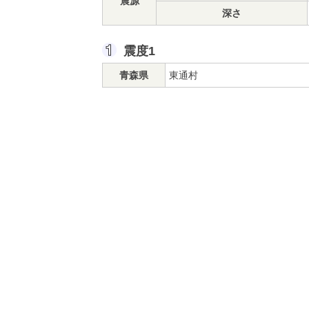
震源
深さ
震度1
青森県
東通村