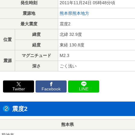
発生時刻
2011年11月24日 05時48分頃
震源地
熊本県熊本地方
最大震度
震度2
緯度
北緯 32.9度
位置
経度
東経 130.8度
マグニチュード
M2.3
震源
深さ
ごく浅い
Twitter
Facebook
LINE
震度2
熊本県
菊池市