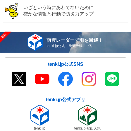
いざという時にあわてないために
確かな情報と行動で防災力アップ
雨雲レーダーで雨を回避！
tenki.jp公式 天気予報アプリ
tenki.jp公式SNS
tenki.jp公式アプリ
tenki.jp
tenki.jp 登山天気