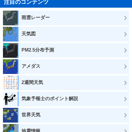
注目のコンテンツ
雨雲レーダー
天気図
PM2.5分布予測
アメダス
2週間天気
気象予報士のポイント解説
世界天気
地震情報