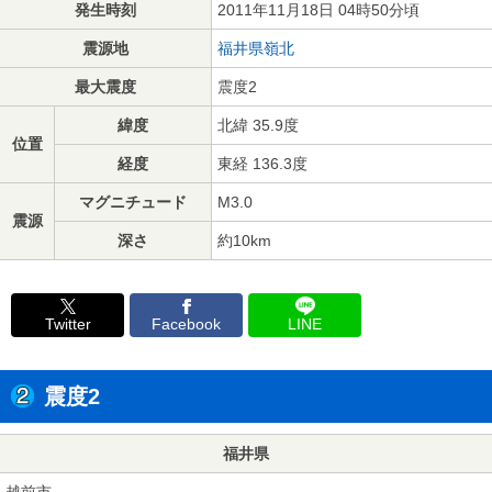
発生時刻
2011年11月18日 04時50分頃
震源地
福井県嶺北
最大震度
震度2
緯度
北緯 35.9度
位置
経度
東経 136.3度
マグニチュード
M3.0
震源
深さ
約10km
Twitter
Facebook
LINE
震度2
福井県
越前市