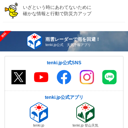
いざという時にあわてないために
確かな情報と行動で防災力アップ
雨雲レーダーで雨を回避！
tenki.jp公式 天気予報アプリ
tenki.jp公式SNS
tenki.jp公式アプリ
tenki.jp
tenki.jp 登山天気