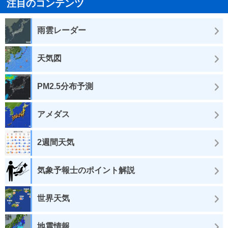
注目のコンテンツ
雨雲レーダー
天気図
PM2.5分布予測
アメダス
2週間天気
気象予報士のポイント解説
世界天気
地震情報