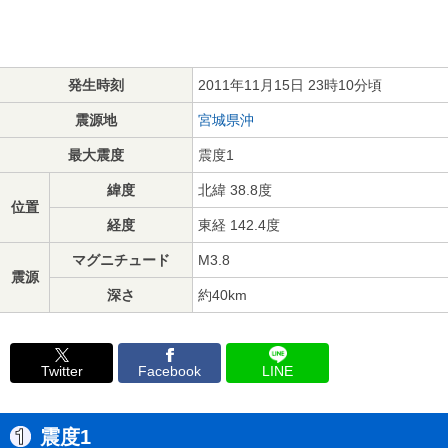
発生時刻
2011年11月15日 23時10分頃
震源地
宮城県沖
最大震度
震度1
緯度
北緯 38.8度
位置
経度
東経 142.4度
マグニチュード
M3.8
震源
深さ
約40km
Twitter
Facebook
LINE
震度1