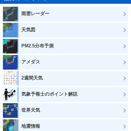
雨雲レーダー
天気図
PM2.5分布予測
アメダス
2週間天気
気象予報士のポイント解説
世界天気
地震情報