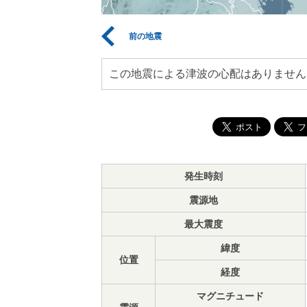
前の地震
この地震による津波の心配はありません
発生時刻
震源地
最大震度
緯度
位置
経度
マグニチュード