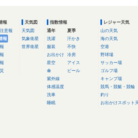
情報
天気図
指数情報
レジャー天気
注意報
天気図
通年
夏季
山の天気
情報
気象衛星
洗濯
汗かき
海の天気
報
世界衛星
服装
不快
空港
報
お出かけ
冷房
野球場
報
星空
アイス
サッカー場
災
傘
ビール
ゴルフ場
紫外線
キャンプ場
体感温度
競馬・競艇・競輪
洗車
釣り
睡眠
お出かけスポット