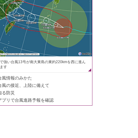
で強い台風13号が南大東島の東約220kmを西に進ん
ます
台風情報のみかた
台風の接近、上陸に備えて
知る防災
アプリで台風進路予報を確認