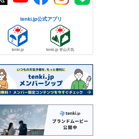
tenki.jp公式アプリ
tenki.jp
tenki.jp 登山天気