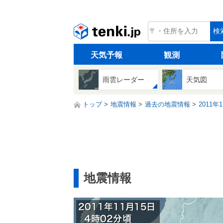
tenki.jp
検
天気予報
観測
雨雲レーダー
天気図
トップ
地震情報
過去の地震情報
2011年
地震情報