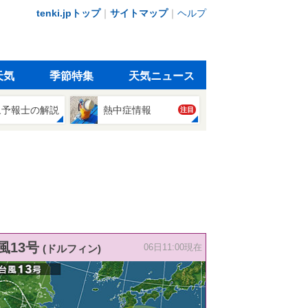
tenki.jpトップ
｜
サイトマップ
｜
ヘルプ
天気
季節特集
天気ニュース
象予報士の解説
熱中症情報
注目
風13号
(ドルフィン)
06日11:00現在