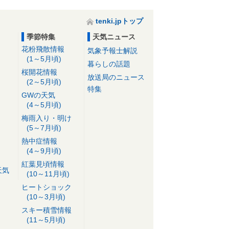
tenki.jpトップ
季節特集
天気ニュース
花粉飛散情報
気象予報士解説
(1～5月頃)
暮らしの話題
桜開花情報
放送局のニュース
(2～5月頃)
特集
GWの天気
(4～5月頃)
梅雨入り・明け
(5～7月頃)
熱中症情報
(4～9月頃)
紅葉見頃情報
天気
(10～11月頃)
ヒートショック
(10～3月頃)
スキー積雪情報
(11～5月頃)