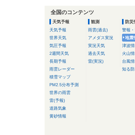
全国のコンテンツ
天気予報
観測
防災
天気予報
雨雲(過去)
警報・
世界天気
アメダス実況
地震
気圧予報
実況天気
津波情
2週間天気
過去天気
火山情
長期予報
雷(実況)
台風情
雨雲レーダー
知る防
積雪マップ
PM2.5分布予測
世界の雨雲
雷(予報)
道路気象
黄砂情報