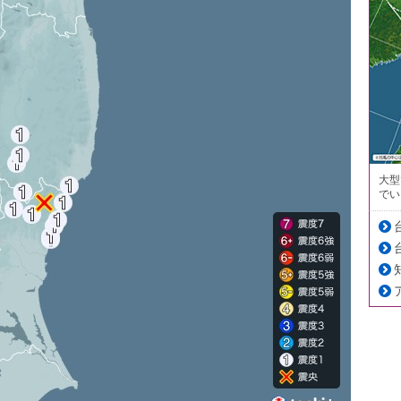
大型
でい