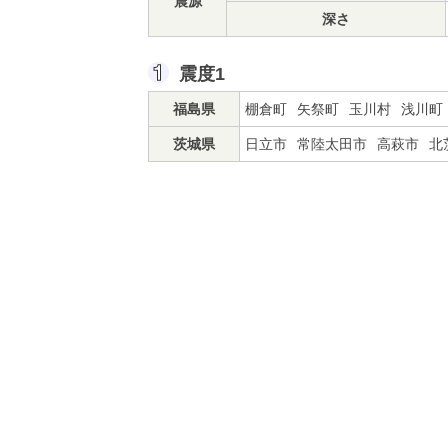
震源
深さ
震度1
福島県
棚倉町
矢祭町
玉川村
浅川町
茨城県
日立市
常陸太田市
高萩市
北