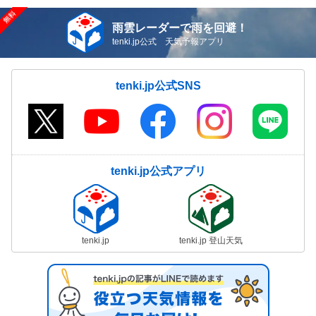
雨雲レーダーで雨を回避！
tenki.jp公式 天気予報アプリ
tenki.jp公式SNS
tenki.jp公式アプリ
tenki.jp
tenki.jp 登山天気