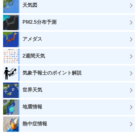
天気図
PM2.5分布予測
アメダス
2週間天気
気象予報士のポイント解説
世界天気
地震情報
熱中症情報