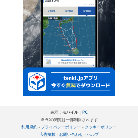
表示：
モバイル
｜
PC
※PCの閲覧は一部制限されます
利用規約
-
プライバシーポリシー
-
クッキーポリシー
広告掲載
-
お問い合わせ
-
ヘルプ