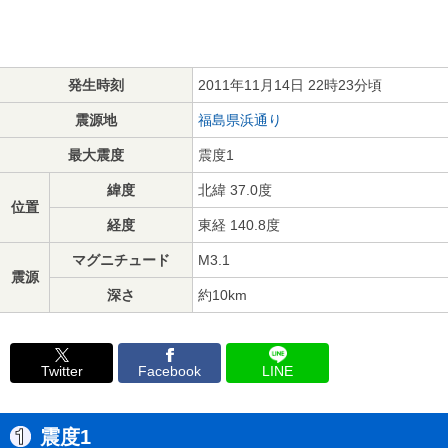
発生時刻
2011年11月14日 22時23分頃
震源地
福島県浜通り
最大震度
震度1
緯度
北緯 37.0度
位置
経度
東経 140.8度
マグニチュード
M3.1
震源
深さ
約10km
Twitter
Facebook
LINE
震度1