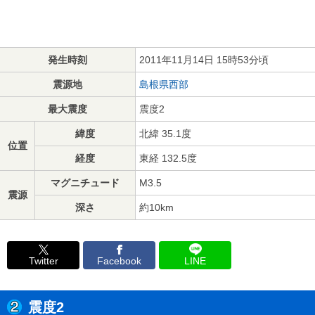
発生時刻
2011年11月14日 15時53分頃
震源地
島根県西部
最大震度
震度2
緯度
北緯 35.1度
位置
経度
東経 132.5度
マグニチュード
M3.5
震源
深さ
約10km
Twitter
Facebook
LINE
震度2