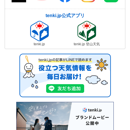
tenki.jp公式アプリ
tenki.jp
tenki.jp 登山天気