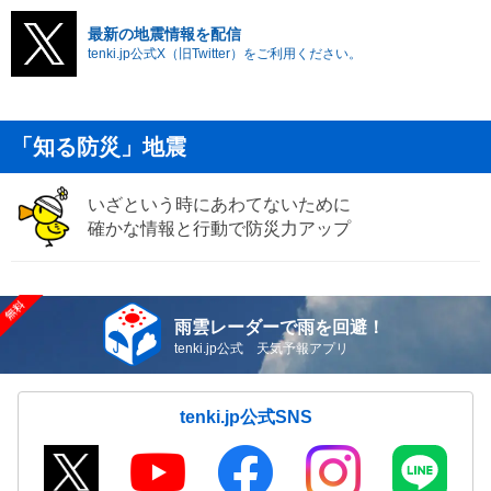
最新の地震情報を配信
tenki.jp公式X（旧Twitter）をご利用ください。
「知る防災」地震
いざという時にあわてないために
確かな情報と行動で防災力アップ
雨雲レーダーで雨を回避！
tenki.jp公式 天気予報アプリ
tenki.jp公式SNS