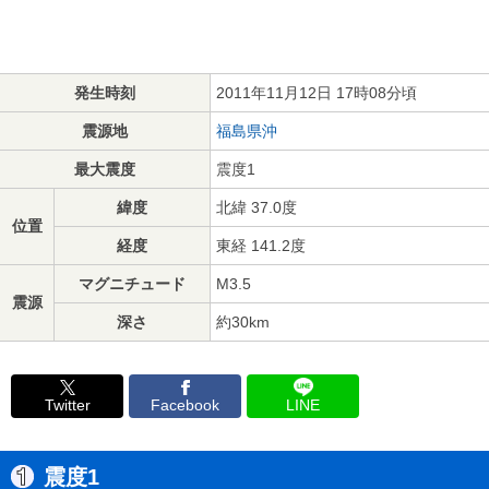
発生時刻
2011年11月12日 17時08分頃
震源地
福島県沖
最大震度
震度1
緯度
北緯 37.0度
位置
経度
東経 141.2度
マグニチュード
M3.5
震源
深さ
約30km
Twitter
Facebook
LINE
震度1