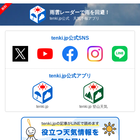
雨雲レーダーで雨を回避！
tenki.jp公式 天気予報アプリ
tenki.jp公式SNS
tenki.jp公式アプリ
tenki.jp
tenki.jp 登山天気