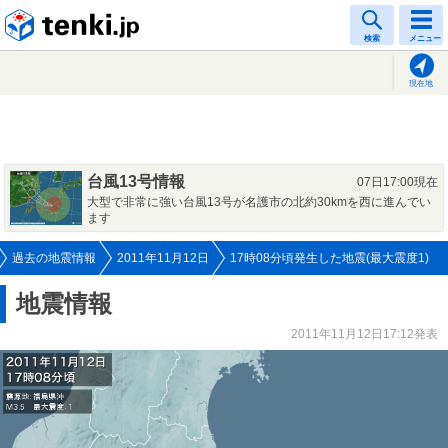
tenki.jp
検索
メニュー
現在地
台風13号情報
07日17:00現在
大型で非常に強い台風13号が名護市の北約30kmを西に進んでい
ます
過去の地震情報
2011年11月12日
17時08分頃発生した地震(最大震度1)
地震情報
2011年11月12日17:12発表