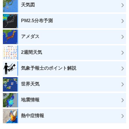
天気図
PM2.5分布予測
アメダス
2週間天気
気象予報士のポイント解説
世界天気
地震情報
熱中症情報