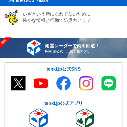
いざという時にあわてないために
確かな情報と行動で防災力アップ
雨雲レーダーで雨を回避！
tenki.jp公式 天気予報アプリ
tenki.jp公式SNS
tenki.jp公式アプリ