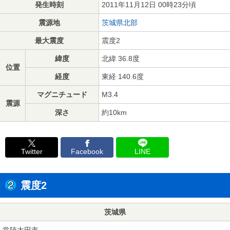
発生時刻
2011年11月12日 00時23分頃
震源地
茨城県北部
最大震度
震度2
緯度
北緯 36.8度
位置
経度
東経 140.6度
マグニチュード
M3.4
震源
深さ
約10km
Twitter
Facebook
LINE
震度2
茨城県
常陸太田市