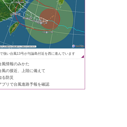
で強い台風13号が与論島付近を西に進んでいます
台風情報のみかた
台風の接近、上陸に備えて
知る防災
アプリで台風進路予報を確認