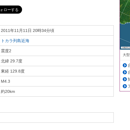
2011年11月11日 20時34分頃
トカラ列島近海
震度2
大型
北緯 29.7度
東経 129.8度
M4.3
約20km