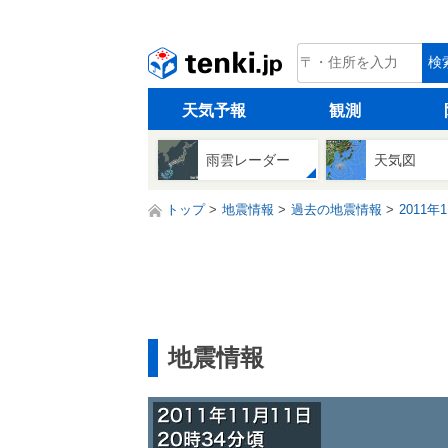
tenki.jp
検
天気予報
観測
雨雲レーダー
天気図
トップ
地震情報
過去の地震情報
2011年
地震情報