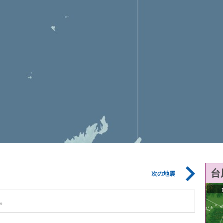
台
次の地震
。