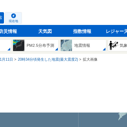
索
現在地
防災情報
天気図
指数情報
レジャー
PM2.5分布予測
地震情報
気
11月11日
20時34分頃発生した地震(最大震度2)
拡大画像