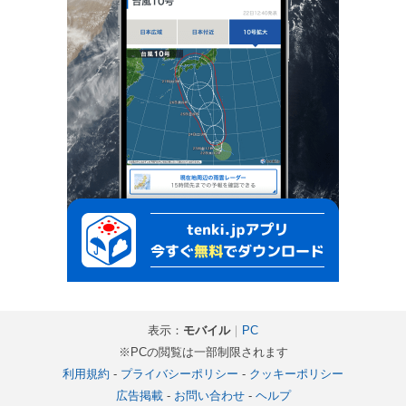
表示：
モバイル
｜
PC
※PCの閲覧は一部制限されます
利用規約
-
プライバシーポリシー
-
クッキーポリシー
広告掲載
-
お問い合わせ
-
ヘルプ