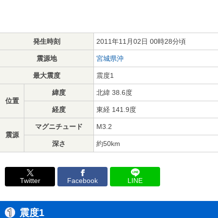
発生時刻
2011年11月02日 00時28分頃
震源地
宮城県沖
最大震度
震度1
緯度
北緯 38.6度
位置
経度
東経 141.9度
マグニチュード
M3.2
震源
深さ
約50km
Twitter
Facebook
LINE
震度1