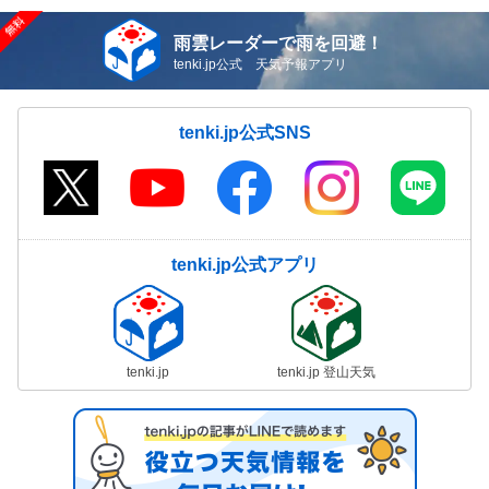
雨雲レーダーで雨を回避！
tenki.jp公式 天気予報アプリ
tenki.jp公式SNS
tenki.jp公式アプリ
tenki.jp
tenki.jp 登山天気