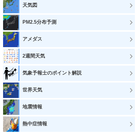
天気図
PM2.5分布予測
アメダス
2週間天気
気象予報士のポイント解説
世界天気
地震情報
熱中症情報