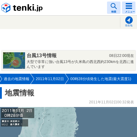
tenki.jp
検索
メニュー
現在地
台風13号情報
08日22:00現在
大型で非常に強い台風13号が久米島の西北西約230kmを北西に進
んでいます
過去の地震情報
2011年11月02日
00時28分頃発生した地震(最大震度1)
地震情報
2011年11月02日00:32発表