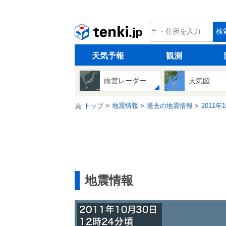
tenki.jp
検
天気予報
観測
雨雲レーダー
天気図
トップ
地震情報
過去の地震情報
2011年
地震情報