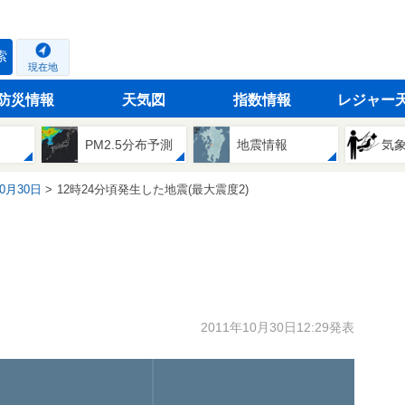
索
現在地
防災情報
天気図
指数情報
レジャー
PM2.5分布予測
地震情報
気
10月30日
12時24分頃発生した地震(最大震度2)
2011年10月30日12:29発表