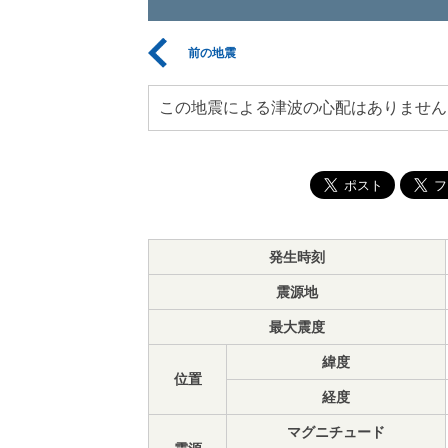
前の地震
この地震による津波の心配はありません
発生時刻
震源地
最大震度
緯度
位置
経度
マグニチュード