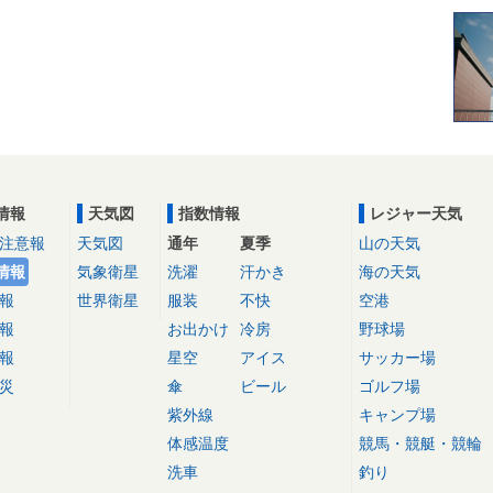
情報
天気図
指数情報
レジャー天気
注意報
天気図
通年
夏季
山の天気
情報
気象衛星
洗濯
汗かき
海の天気
報
世界衛星
服装
不快
空港
報
お出かけ
冷房
野球場
報
星空
アイス
サッカー場
災
傘
ビール
ゴルフ場
紫外線
キャンプ場
体感温度
競馬・競艇・競輪
洗車
釣り