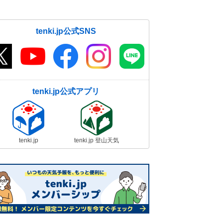
tenki.jp公式SNS
tenki.jp公式アプリ
tenki.jp
tenki.jp 登山天気