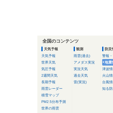
全国のコンテンツ
天気予報
観測
防災
天気予報
雨雲(過去)
警報・
世界天気
アメダス実況
地震
気圧予報
実況天気
津波情
2週間天気
過去天気
火山情
長期予報
雷(実況)
台風情
雨雲レーダー
知る防
積雪マップ
PM2.5分布予測
世界の雨雲