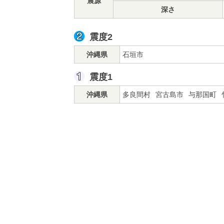
震源
深さ
震度2
沖縄県
石垣市
震度1
沖縄県
多良間村
宮古島市
与那国町