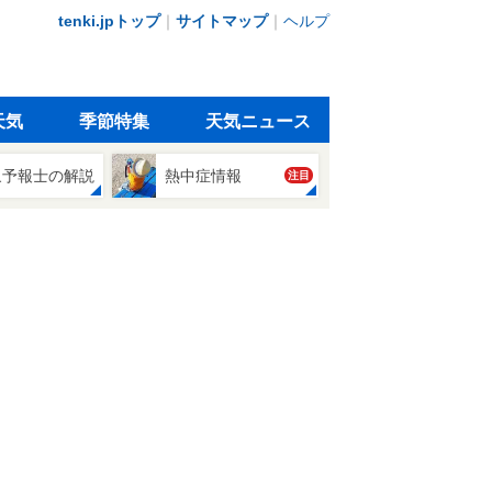
tenki.jpトップ
｜
サイトマップ
｜
ヘルプ
天気
季節特集
天気ニュース
象予報士の解説
熱中症情報
注目