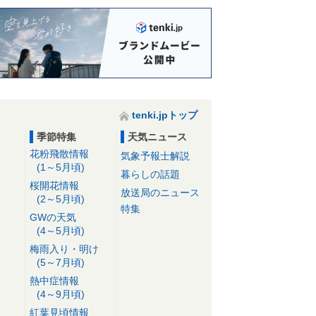
tenki.jpトップ
季節特集
天気ニュース
花粉飛散情報
気象予報士解説
(1～5月頃)
暮らしの話題
桜開花情報
放送局のニュース
(2～5月頃)
特集
GWの天気
(4～5月頃)
梅雨入り・明け
(5～7月頃)
熱中症情報
(4～9月頃)
紅葉見頃情報