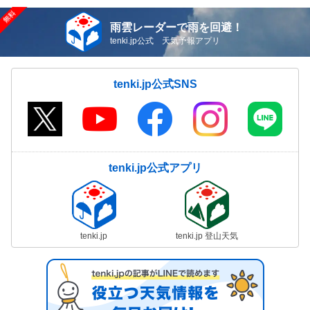
雨雲レーダーで雨を回避！
tenki.jp公式 天気予報アプリ
tenki.jp公式SNS
tenki.jp公式アプリ
tenki.jp
tenki.jp 登山天気