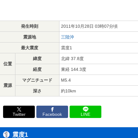
発生時刻
2011年10月28日 03時07分頃
震源地
三陸沖
最大震度
震度1
緯度
北緯 37.8度
位置
経度
東経 144.3度
マグニチュード
M5.4
震源
深さ
約10km
Twitter
Facebook
LINE
震度1