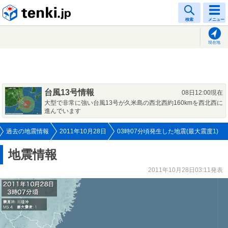
tenki.jp
検索
メニュー
現在地
台風13号情報
08日12:00現在
大型で非常に強い台風13号が久米島の西北西約160kmを西北西に
進んでいます
過去の地震情報
2011年10月28日
03時07分頃発生した地震(最大震度1)
地震情報
2011年10月28日03:11発表