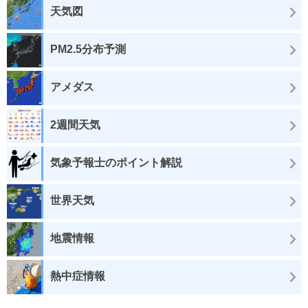
天気図
PM2.5分布予測
アメダス
2週間天気
気象予報士のポイント解説
世界天気
地震情報
熱中症情報