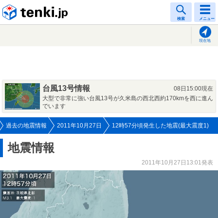
tenki.jp
検索
メニュー
現在地
台風13号情報
08日15:00現在
大型で非常に強い台風13号が久米島の西北西約170kmを西に進ん
でいます
過去の地震情報
2011年10月27日
12時57分頃発生した地震(最大震度1)
地震情報
2011年10月27日13:01発表