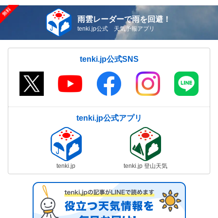
雨雲レーダーで雨を回避！
tenki.jp公式 天気予報アプリ
tenki.jp公式SNS
tenki.jp公式アプリ
tenki.jp
tenki.jp 登山天気