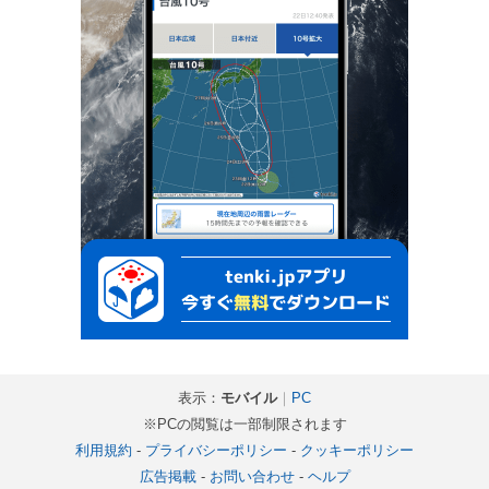
表示：
モバイル
｜
PC
※PCの閲覧は一部制限されます
利用規約
-
プライバシーポリシー
-
クッキーポリシー
広告掲載
-
お問い合わせ
-
ヘルプ