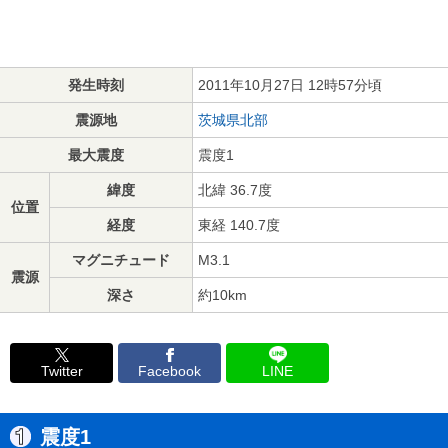
発生時刻
2011年10月27日 12時57分頃
震源地
茨城県北部
最大震度
震度1
緯度
北緯 36.7度
位置
経度
東経 140.7度
マグニチュード
M3.1
震源
深さ
約10km
Twitter
Facebook
LINE
震度1