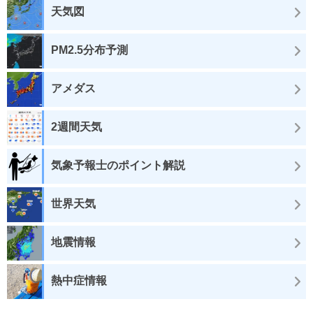
天気図
PM2.5分布予測
アメダス
2週間天気
気象予報士のポイント解説
世界天気
地震情報
熱中症情報