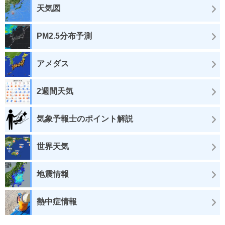
天気図
PM2.5分布予測
アメダス
2週間天気
気象予報士のポイント解説
世界天気
地震情報
熱中症情報