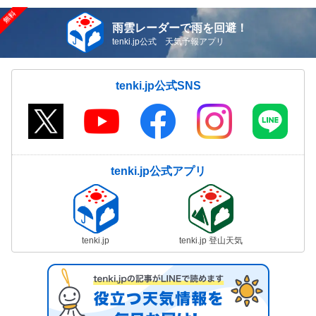
雨雲レーダーで雨を回避！
tenki.jp公式 天気予報アプリ
tenki.jp公式SNS
tenki.jp公式アプリ
tenki.jp
tenki.jp 登山天気