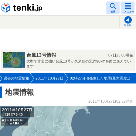
tenki.jp
検索
メニュー
現在地
台風13号情報
07日23:00現在
大型で非常に強い台風13号が久米島の北約90kmを西に進んでい
ます
過去の地震情報
2011年10月27日
02時27分頃発生した地震(最大震度1)
地震情報
2011年10月27日02:32発表