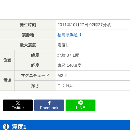
発生時刻
2011年10月27日 02時27分頃
震源地
福島県浜通り
最大震度
震度1
緯度
北緯 37.1度
位置
経度
東経 140.8度
マグニチュード
M2.2
震源
深さ
ごく浅い
Twitter
Facebook
LINE
震度1