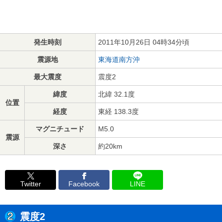
発生時刻
2011年10月26日 04時34分頃
震源地
東海道南方沖
最大震度
震度2
緯度
北緯 32.1度
位置
経度
東経 138.3度
マグニチュード
M5.0
震源
深さ
約20km
Twitter
Facebook
LINE
震度2