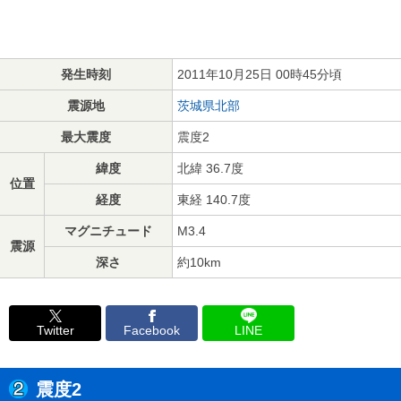
発生時刻
2011年10月25日 00時45分頃
震源地
茨城県北部
最大震度
震度2
緯度
北緯 36.7度
位置
経度
東経 140.7度
マグニチュード
M3.4
震源
深さ
約10km
Twitter
Facebook
LINE
震度2