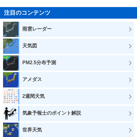
注目のコンテンツ
雨雲レーダー
天気図
PM2.5分布予測
アメダス
2週間天気
気象予報士のポイント解説
世界天気