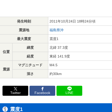
発生時刻
2011年10月24日 18時24分頃
震源地
福島県沖
最大震度
震度1
緯度
北緯 37.3度
位置
経度
東経 141.9度
マグニチュード
M4.5
震源
深さ
約30km
Twitter
Facebook
LINE
震度1