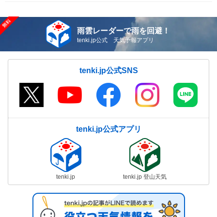
雨雲レーダーで雨を回避！
tenki.jp公式 天気予報アプリ
tenki.jp公式SNS
tenki.jp公式アプリ
tenki.jp
tenki.jp 登山天気