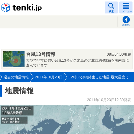
tenki.jp
検索
メニュー
現在地
台風13号情報
08日04:00現在
大型で非常に強い台風13号が久米島の北北西約40kmを南南西に
進んでいます
過去の地震情報
2011年10月23日
12時35分頃発生した地震(最大震度1)
地震情報
2011年10月23日12:39発表