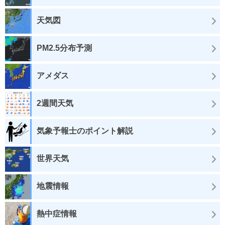
天気図
PM2.5分布予測
アメダス
2週間天気
気象予報士のポイント解説
世界天気
地震情報
熱中症情報