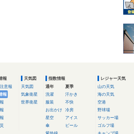
情報
天気図
指数情報
レジャー天気
注意報
天気図
通年
夏季
山の天気
情報
気象衛星
洗濯
汗かき
海の天気
報
世界衛星
服装
不快
空港
報
お出かけ
冷房
野球場
報
星空
アイス
サッカー場
災
傘
ビール
ゴルフ場
紫外線
キャンプ場