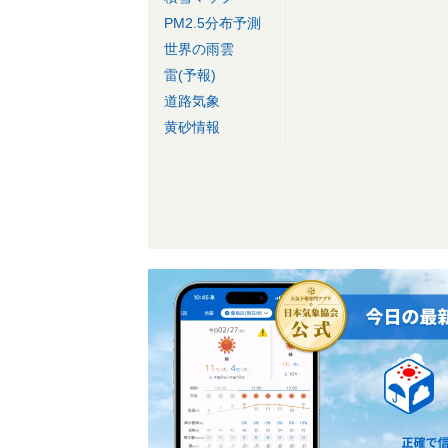
PM2.5分布予測
世界の雨雲
雷(予報)
道路気象
黄砂情報