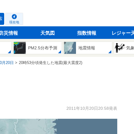
索
現在地
防災情報
天気図
指数情報
レジャー
PM2.5分布予測
地震情報
気
10月20日
20時53分頃発生した地震(最大震度2)
2011年10月20日20:58発表