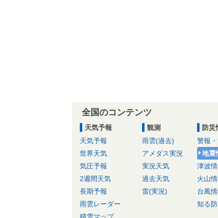
全国のコンテンツ
天気予報
観測
防災
天気予報
雨雲(過去)
警報・
世界天気
アメダス実況
地震
気圧予報
実況天気
津波情
2週間天気
過去天気
火山情
長期予報
雷(実況)
台風情
雨雲レーダー
知る防
積雪マップ