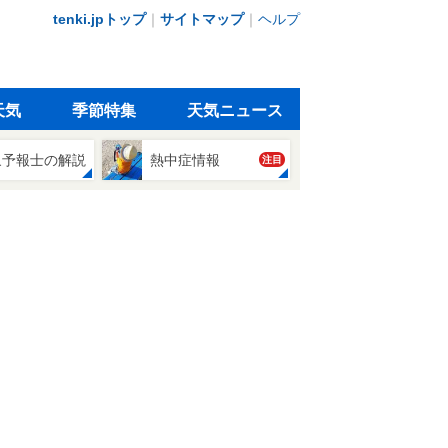
tenki.jpトップ
｜
サイトマップ
｜
ヘルプ
天気
季節特集
天気ニュース
象予報士の解説
熱中症情報
注目