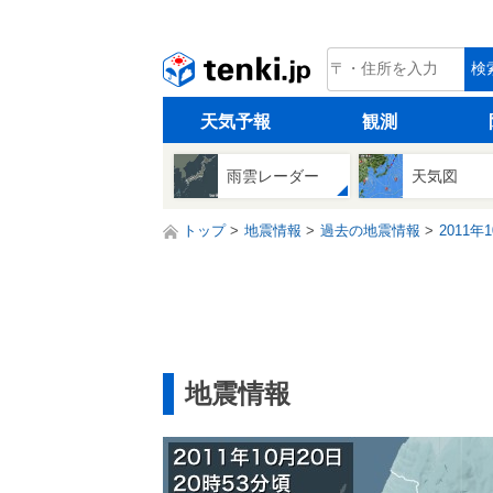
tenki.jp
検
天気予報
観測
雨雲レーダー
天気図
トップ
地震情報
過去の地震情報
2011年
地震情報