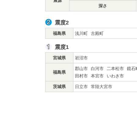
震源
深さ
震度2
福島県
浅川町
古殿町
震度1
宮城県
岩沼市
郡山市
白河市
二本松市
鏡石
福島県
田村市
本宮市
いわき市
茨城県
日立市
常陸大宮市