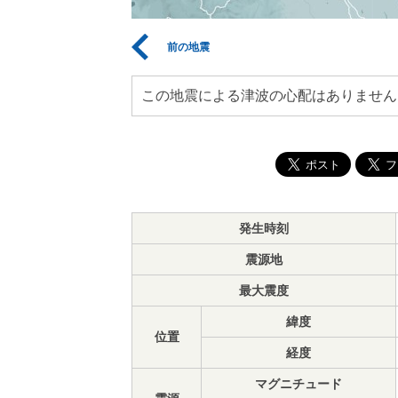
前の地震
この地震による津波の心配はありません
発生時刻
震源地
最大震度
緯度
位置
経度
マグニチュード