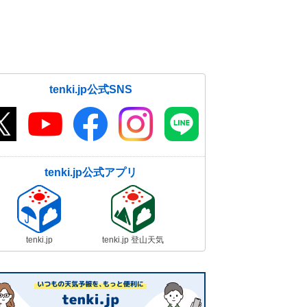
tenki.jp公式SNS
tenki.jp公式アプリ
tenki.jp
tenki.jp 登山天気