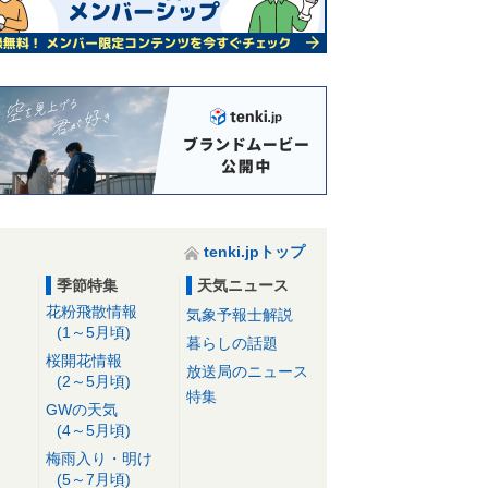
tenki.jpトップ
季節特集
天気ニュース
花粉飛散情報
気象予報士解説
(1～5月頃)
暮らしの話題
桜開花情報
放送局のニュース
(2～5月頃)
特集
GWの天気
(4～5月頃)
梅雨入り・明け
(5～7月頃)