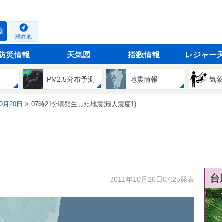
索
現在地
防災情報
天気図
指数情報
レジャー
PM2.5分布予測
地震情報
気
10月20日
07時21分頃発生した地震(最大震度1)
台
2011年10月20日07:25発表