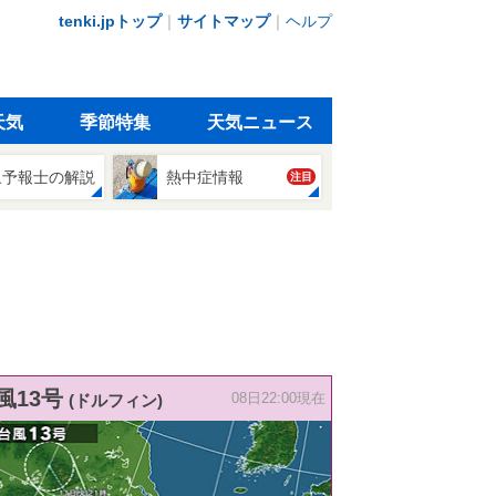
tenki.jpトップ
｜
サイトマップ
｜
ヘルプ
天気
季節特集
天気ニュース
象予報士の解説
熱中症情報
注目
風13号
(ドルフィン)
08日22:00現在