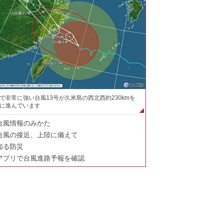
で非常に強い台風13号が久米島の西北西約230kmを
に進んでいます
台風情報のみかた
台風の接近、上陸に備えて
知る防災
アプリで台風進路予報を確認