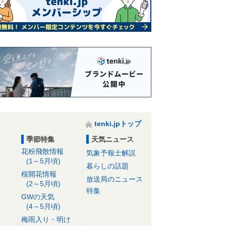
tenki.jpトップ
季節特集
天気ニュース
花粉飛散情報
気象予報士解説
(1～5月頃)
暮らしの話題
桜開花情報
放送局のニュース
(2～5月頃)
特集
GWの天気
(4～5月頃)
梅雨入り・明け