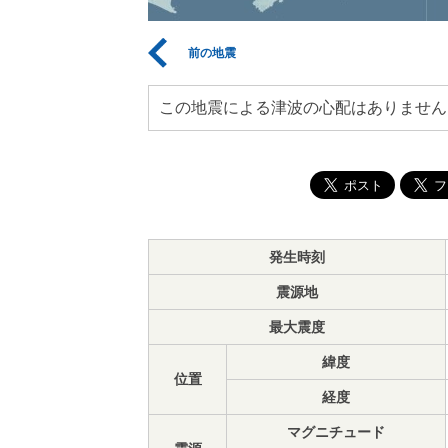
前の地震
この地震による津波の心配はありません
発生時刻
震源地
最大震度
緯度
位置
経度
マグニチュード