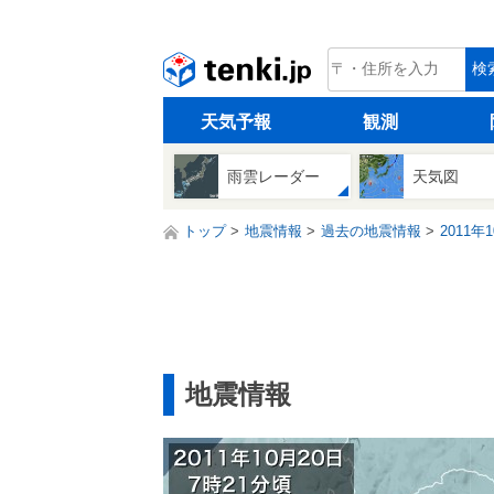
tenki.jp
検
天気予報
観測
雨雲レーダー
天気図
トップ
地震情報
過去の地震情報
2011年
地震情報