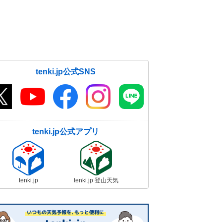
tenki.jp公式SNS
tenki.jp公式アプリ
tenki.jp
tenki.jp 登山天気