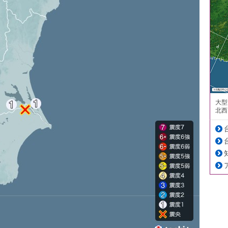
大型
北西