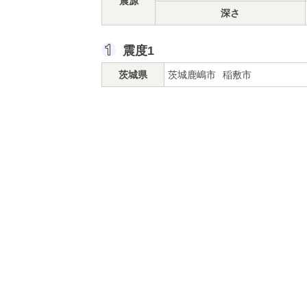
震源
深さ
震度1
茨城県
茨城鹿嶋市
稲敷市