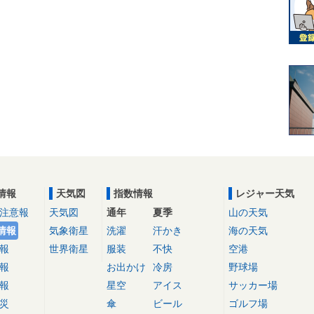
情報
天気図
指数情報
レジャー天気
注意報
天気図
通年
夏季
山の天気
情報
気象衛星
洗濯
汗かき
海の天気
報
世界衛星
服装
不快
空港
報
お出かけ
冷房
野球場
報
星空
アイス
サッカー場
災
傘
ビール
ゴルフ場