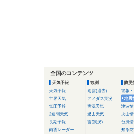
全国のコンテンツ
天気予報
観測
防災
天気予報
雨雲(過去)
警報・
世界天気
アメダス実況
地震
気圧予報
実況天気
津波情
2週間天気
過去天気
火山情
長期予報
雷(実況)
台風情
雨雲レーダー
知る防