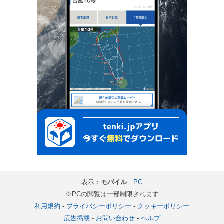
表示：
モバイル
｜
PC
※PCの閲覧は一部制限されます
利用規約
-
プライバシーポリシー
-
クッキーポリシー
広告掲載
-
お問い合わせ
-
ヘルプ