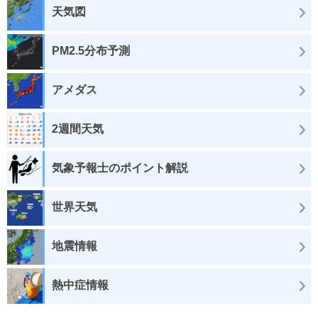
天気図
PM2.5分布予測
アメダス
2週間天気
気象予報士のポイント解説
世界天気
地震情報
熱中症情報