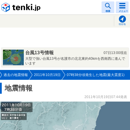
tenki.jp
検索
メニュー
現在地
台風13号情報
07日13:00現在
大型で強い台風13号が名護市の北北東約40kmを西南西に進んで
います
過去の地震情報
2011年10月19日
07時38分頃発生した地震(最大震度1)
地震情報
2011年10月19日07:44発表