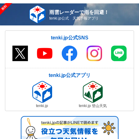
雨雲レーダーで雨を回避！
tenki.jp公式 天気予報アプリ
tenki.jp公式SNS
tenki.jp公式アプリ
tenki.jp
tenki.jp 登山天気