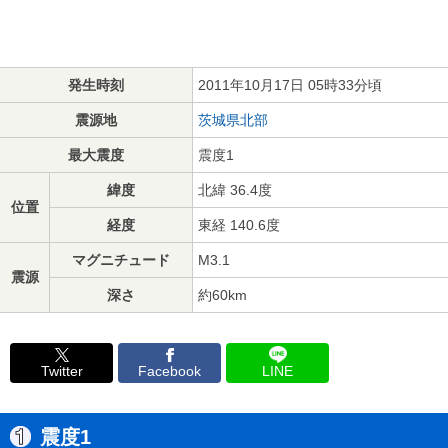
発生時刻
2011年10月17日 05時33分頃
震源地
茨城県北部
最大震度
震度1
緯度
北緯 36.4度
位置
経度
東経 140.6度
マグニチュード
M3.1
震源
深さ
約60km
Twitter
Facebook
LINE
震度1