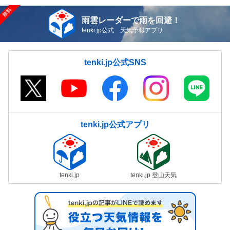
雨雲レーダーで雨を回避！
tenki.jp公式 天気予報アプリ
tenki.jp公式SNS
tenki.jp公式アプリ
tenki.jp
tenki.jp 登山天気