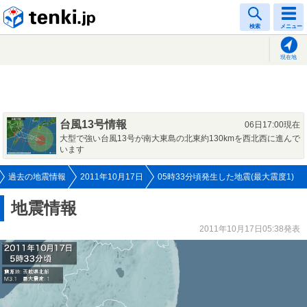
tenki.jp
検索
メニュー
現在地
台風13号情報
06日17:00現在
大型で強い台風13号が南大東島の北東約130kmを西北西に進んで
います
過去の地震情報
2011年10月17日
05時33分頃発生した地震(最大震度1)
地震情報
2011年10月17日05:38発表