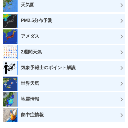
天気図
PM2.5分布予測
アメダス
2週間天気
気象予報士のポイント解説
世界天気
地震情報
熱中症情報