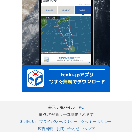
表示：
モバイル
｜
PC
※PCの閲覧は一部制限されます
利用規約
-
プライバシーポリシー
-
クッキーポリシー
広告掲載
-
お問い合わせ
-
ヘルプ