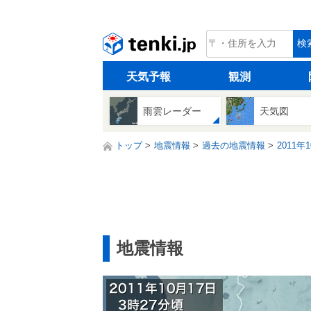
tenki.jp
検
天気予報
観測
雨雲レーダー
天気図
トップ
地震情報
過去の地震情報
2011年
地震情報