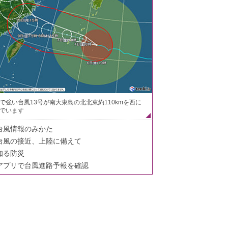
で強い台風13号が南大東島の北北東約110kmを西に
でいます
台風情報のみかた
台風の接近、上陸に備えて
知る防災
アプリで台風進路予報を確認