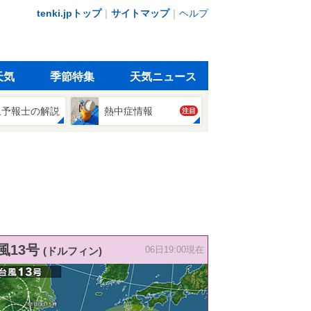
tenki.jpトップ
｜
サイトマップ
｜
ヘルプ
天気
季節特集
天気ニュース
象予報士の解説
熱中症情報
注目
風13号
(ドルフィン)
06日19:00現在