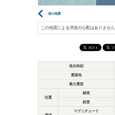
前の地震
この地震による津波の心配はありません
発生時刻
震源地
最大震度
緯度
位置
経度
マグニチュード