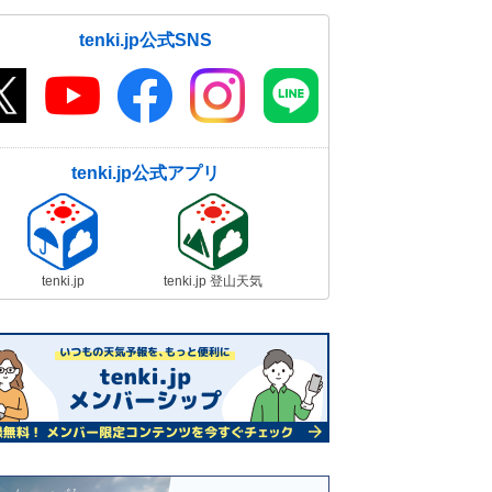
tenki.jp公式SNS
tenki.jp公式アプリ
tenki.jp
tenki.jp 登山天気