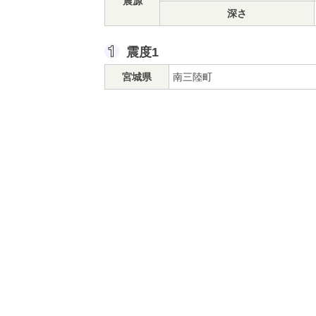
震源
深さ
震度1
宮城県
南三陸町