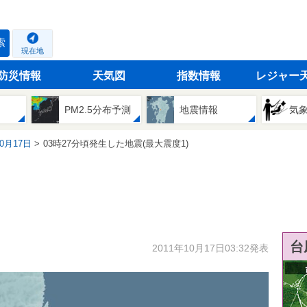
索
現在地
防災情報
天気図
指数情報
レジャー
PM2.5分布予測
地震情報
気
10月17日
03時27分頃発生した地震(最大震度1)
台
2011年10月17日03:32発表