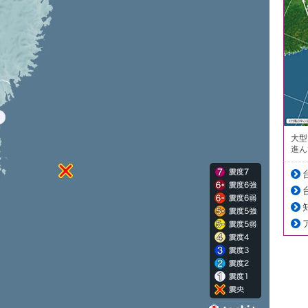
大型
進ん